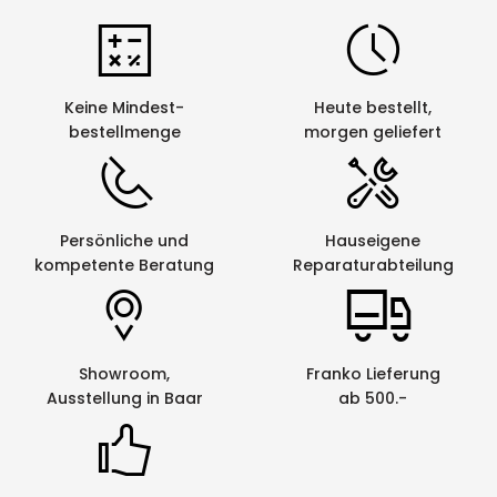
Etikette, schwarz auf weiss, 62mm x
8.1m)
Keine Mindest-
Heute bestellt,
Funktionalitäten
bestellmenge
morgen geliefert
Mehrfarbiges
nein
Drucken
möglich
Persönliche und
Hauseigene
Autom.
ja
kompetente Beratung
Reparaturabteilung
Bandabschneider
Dateiimport
ja
aus Excel
Showroom,
Franko Lieferung
Netzwerkfähig
ja
Ausstellung in Baar
ab 500.-