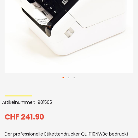
Bildergalerie
Skip
to
Artikelnummer
901505
the
beginning
CHF 241.90
of
Der professionelle Etikettendrucker QL-1110NWBc bedruckt