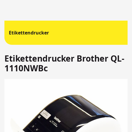
Etikettendrucker
Etikettendrucker Brother QL-
1110NWBc
Springen
Sie
zum
Ende
der