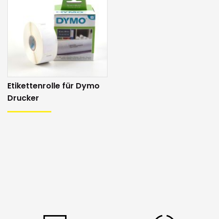
Eingabe
via PC
Drucksystem
Thermodirektdruck
Spannungsversorgung
Netzadapter
Anschlüsse
USB
Etikettenrolle für Dymo
Masse
216 x 133 x 190 mm
Drucker
Gewicht
0.7 kg
Software
DYMO Connect for Desktop
Betriebssysteme
Windwos, Mac
DYMO LW550 Turbo (2 Jahre Garantie)
inkl. Netzadapter, USB-Kabel, Software,
Benutzerhandbuch und eine
Lieferumfang
Etikettenrolle (1x Starterrolle-
Adressetiketten, schwarz auf weiss,