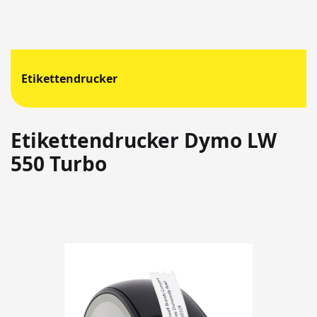
Etikettendrucker
Etikettendrucker Dymo LW
550 Turbo
Springen
Sie
zum
Ende
der