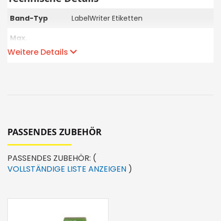
Band-Typ
LabelWriter Etiketten
Max.
Etikettenbreite
62
Weitere Details
in mm
Max.
56
Druckbreite in
mm
Anzahl
druckbare
20
PASSENDES ZUBEHÖR
Strichcodes
Druckgeschwindigkeit
90
PASSENDES ZUBEHÖR:
(
(Etiketten pro
VOLLSTÄNDIGE LISTE ANZEIGEN
)
Minute)
Druckauflösung
300 dpi
Sprache
DE/EN/FR/IT (+)