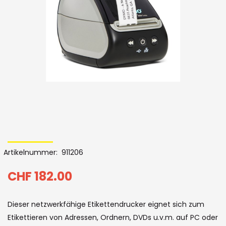
Bildergalerie
Skip
to
Artikelnummer
911206
the
beginning
CHF 182.00
of
Dieser netzwerkfähige Etikettendrucker eignet sich zum
the
Etikettieren von Adressen, Ordnern, DVDs u.v.m. auf PC oder