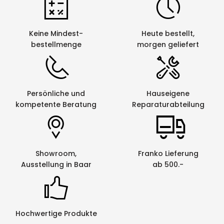
36mm x 89mm)
Keine Mindest-
Heute bestellt,
Funktionalitäten
bestellmenge
morgen geliefert
Mehrfarbiges
nein
Drucken
möglich
Persönliche und
Hauseigene
Autom.
nein
kompetente Beratung
Reparaturabteilung
Bandabschneider
Dateiimport
ja
aus Excel
Showroom,
Franko Lieferung
Netzwerkfähig
nein
Ausstellung in Baar
ab 500.-
Hochwertige Produkte