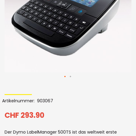
Bildergalerie
Skip
to
Artikelnummer
903067
the
beginning
CHF 293.90
of
Der Dymo LabelManager 500TS ist das weltweit erste