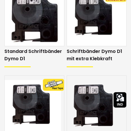
Schriftgrössen
1.5 - 19 mm
Sprache
DE/EN/FR/IT (+)
Eingabe
Tastatur (QWERTZ), Touchscreen
Drucksystem
Direktdruck
Standard Schriftbänder
Schriftbänder Dymo D1
Spannungsversorgung
Netzadapter / Akku
Dymo D1
mit extra Klebkraft
Anschlüsse
USB
Masse
165 x 190 x 95 mm
Gewicht
0.80 kg
Software
DYMO Label Software
Lieferumfang
Dymo LM500TS (2 Jahre Garantie) inkl.
Netzadapter, Akku, USB-Kabel,
Bedienungsanleitung und ein