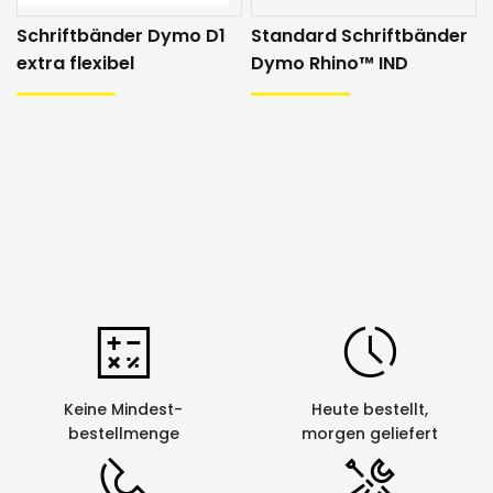
Schriftband (schwarz auf weiss, 24mm
x 3m - D1 Schriftband)
Schriftbänder Dymo D1
Standard Schriftbänder
extra flexibel
Dymo Rhino™ IND
Funktionalitäten
Autom.
ja
Bandabschneider
Einstellbarer
nein
Bandvorschub
Einstellbare
ja
Etikettenlänge
Fortlauf.
ja
Nummerierung
Keine Mindest-
Heute bestellt,
1
Halbschnitt
nein
bestellmenge
morgen geliefert
Kabelumlaufdruck
nein