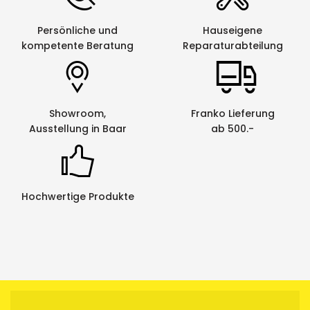
Mehrfachausdruck
ja
Persönliche und
Hauseigene
Netzwerkfähig
nein
kompetente Beratung
Reparaturabteilung
Panel-/
nein
Portbeschriftung
Schrumpfschlauch-
ja
Showroom,
Franko Lieferung
Beschriftung
Ausstellung in Baar
ab 500.-
Spiegelschrift
ja
Strichcode
ja
Hochwertige Produkte
Textspeicher
ja
Gerät
Unterstreichung
ja
Vertikaldruck
ja
¹
Halbschnitt dient dem einfacheren Lösen des
Schriftbandes vom Trägerband, da das Schriftgerät eine leichte