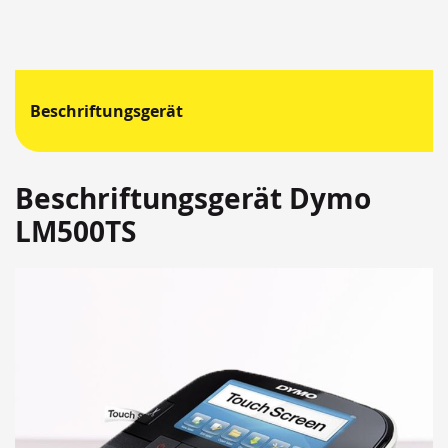
Beschriftungsgerät
Beschriftungsgerät Dymo
LM500TS
Springen
Sie
zum
Ende
der