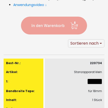
gallery
Anwendungsvideo ↓
In den Warenkorb
Sortieren nach
Gruppiert
Produkte
220734
-
Stanzapparat klein
Artikel
für 18mm
1 Stück