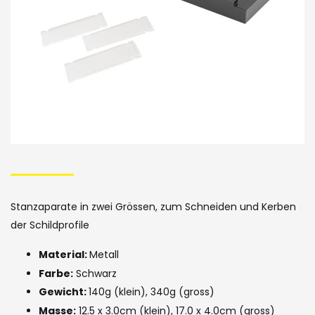
Skip
to
the
Stanzaparate in zwei Grössen, zum Schneiden und Kerben
beginning
der Schildprofile
of
Material:
Metall
the
Farbe:
Schwarz
images
Gewicht:
140g (klein), 340g (gross)
Masse:
12.5 x 3.0cm (klein), 17.0 x 4.0cm (gross)