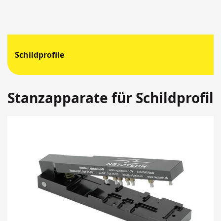
Schildprofile
Stanzapparate für Schildprofil
Springen
Sie
zum
Ende
der
Bildergalerie