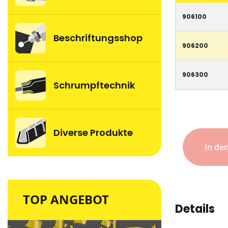
images
-
gallery
906100
Artikel
Beschriftungsshop
906200
906300
Schrumpftechnik
Diverse Produkte
In de
TOP ANGEBOT
Details