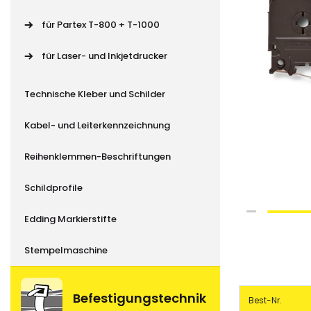
für Partex T-800 + T-1000
für Laser- und Inkjetdrucker
Technische Kleber und Schilder
Kabel- und Leiterkennzeichnung
Reihenklemmen-Beschriftungen
Schildprofile
Skip
Edding Markierstifte
to
the
Stempelmaschine
beginning
of
Gruppiert
the
Befestigungstechnik
Best-Nr.
Produkte