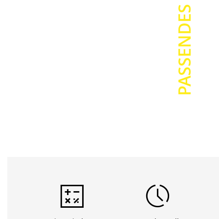
PASSENDES ZUBEHÖR
Zustand betr
Wiederverw
Kompatibil
Spenderbo
Die Schriftbä
Spenderbox 
Bei
6mm – 
Bei
18mm –
Recycling:
Sie als Kund
lassen. Die 
Wiederverwer