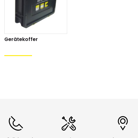
iebsbereit.
endbarkeit: Für 100 Reinigungsdurchläufe
ität: Mit P-touch TZ- und TZe-Modellen kompatibel
Gerätekoffer
x:
nder sind einzeln erhältlich. Ab einer bestimmten Anzahl
angeliefert
:
12mm
breiten Bändern sind 10 Stücke in einer Spenderbox
 36mm
breiten Bändern sind 5 Stücke in einer Spenderbox
e von Netztech haben die Gelegenheit, die von uns bezog
leeren Kassetten werden im Auftrag von Netztech von ein
tung zugeführt. Eine saubere und umweltfreundliche Sac