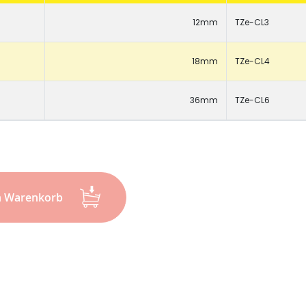
12mm
TZe-CL3
18mm
TZe-CL4
36mm
TZe-CL6
n Warenkorb