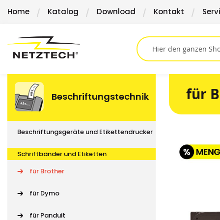
Direkt
Home
Katalog
Download
Kontakt
Serv
zum
Inhalt
für 
Beschriftungstechnik
Beschriftungsgeräte und Etikettendrucker
Springen
Sie
Schriftbänder und Etiketten
zum
Ende
für Brother
der
Bildergalerie
für Dymo
für Panduit