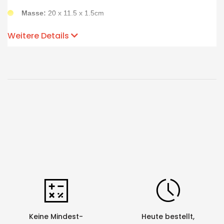
Masse:
20 x 11.5 x 1.5cm
Gewicht:
300g
Weitere Details
Inhalt:
Etui mit robustem Cutter-Messer Plexiglas-Block und
Schneidevorrichtung
Keine Mindest-
Heute bestellt,