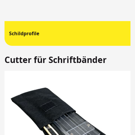
Schildprofile
Cutter für Schriftbänder
Springen
Sie
zum
Ende
der
Bildergalerie