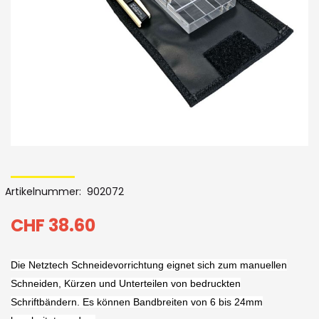
Skip
to
Artikelnummer
902072
the
beginning
CHF 38.60
of
Die Netztech Schneidevorrichtung eignet sich zum manuellen
the
Schneiden, Kürzen und Unterteilen von bedruckten
images
Schriftbändern. Es können Bandbreiten von 6 bis 24mm