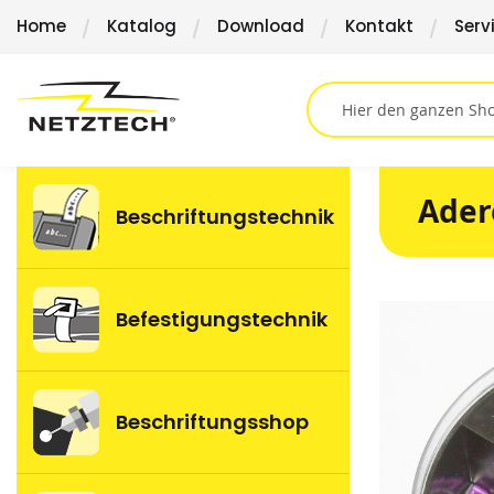
Direkt
Home
Katalog
Download
Kontakt
Serv
zum
Inhalt
Ader
Beschriftungstechnik
Springen
Befestigungstechnik
Sie
zum
Ende
der
Beschriftungsshop
Bildergalerie