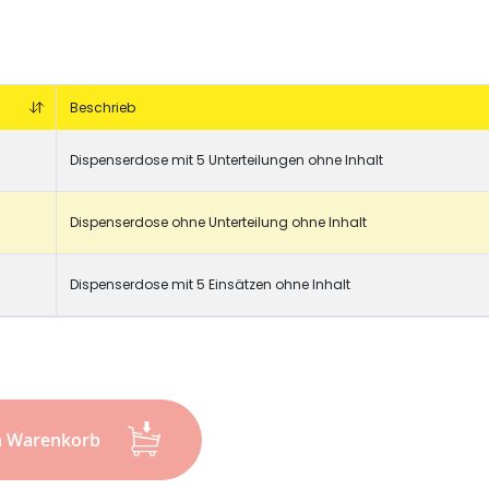
Beschrieb
Dispenserdose mit 5 Unterteilungen ohne Inhalt
Dispenserdose ohne Unterteilung ohne Inhalt
Dispenserdose mit 5 Einsätzen ohne Inhalt
hlauch
Schrumpfschlauch
e
Industrie
pfschlauch
Schrumpfschlauch
n Warenkorb
(2:1)