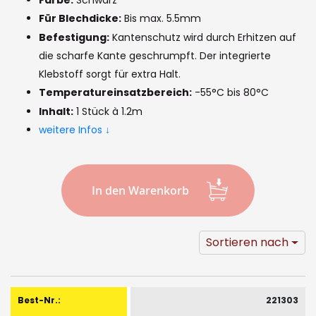
images
Für Blechdicke:
Bis max. 5.5mm
gallery
Befestigung:
Kantenschutz wird durch Erhitzen auf
die scharfe Kante geschrumpft. Der integrierte
Klebstoff sorgt für extra Halt.
Temperatureinsatzbereich:
-55°C bis 80°C
Inhalt:
1 Stück à 1.2m
weitere Infos ↓
In den Warenkorb
Sortieren nach
Gruppiert
Produkte
221303
-