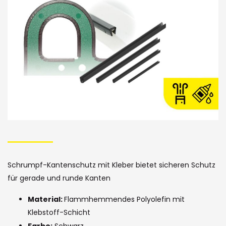
Bildergalerie
Skip
to
the
Schrumpf-Kantenschutz mit Kleber bietet sicheren Schutz
beginning
für gerade und runde Kanten
of
Material:
Flammhemmendes Polyolefin mit
the
Klebstoff-Schicht
Farbe:
Schwarz