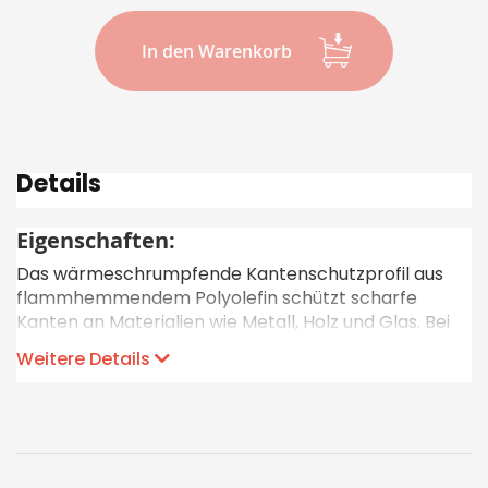
In den Warenkorb
Details
Eigenschaften:
Das wärmeschrumpfende Kantenschutzprofil aus
flammhemmendem Polyolefin schützt scharfe
Kanten an Materialien wie Metall, Holz und Glas. Bei
Erhitzung auf 120°C schrumpft das Profil von einer V-
Weitere Details
Form in eine U-Form. Die Innenseite ist mit einem
stark haftenden Thermoschmelzklebstoff
beschichtet, der beim Schrumpfen für eine feste
Verbindung mit der darunterliegenden Kante sorgt.
Die ausgezeichneten Materialeigenschaften des