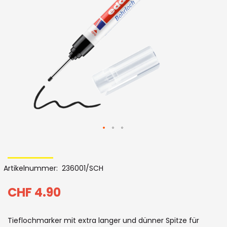
Bildergalerie
Skip
to
Artikelnummer
236001/SCH
the
beginning
CHF 4.90
of
Tieflochmarker mit extra langer und dünner Spitze für