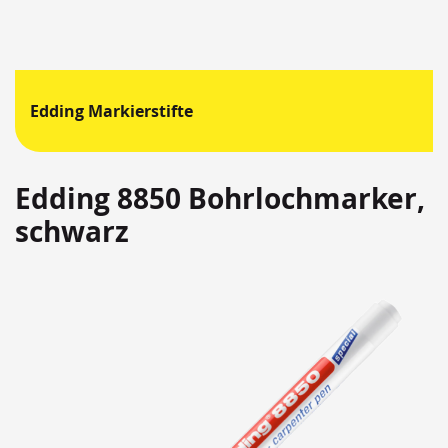
Edding Markierstifte
Edding 8850 Bohrlochmarker,
schwarz
Springen
Sie
zum
Ende
der