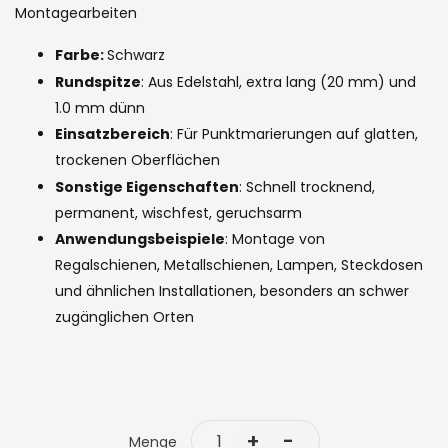
the
Montagearbeiten
images
Farbe:
Schwarz
gallery
Rundspitze
: Aus Edelstahl, extra lang (20 mm) und
1.0 mm dünn
Einsatzbereich
: Für Punktmarierungen auf glatten,
trockenen Oberflächen
Sonstige Eigenschaften
: Schnell trocknend,
permanent, wischfest, geruchsarm
Anwendungsbeispiele
: Montage von
Regalschienen, Metallschienen, Lampen, Steckdosen
und ähnlichen Installationen, besonders an schwer
zugänglichen Orten
+
-
Menge