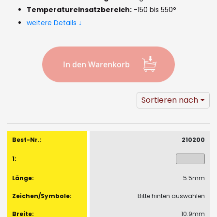
gallery
Temperatureinsatzbereich:
-150 bis 550°
weitere Details ↓
In den Warenkorb
Sortieren nach
Gruppiert
Produkte
210200
-
Artikel
5.5mm
Bitte hinten auswählen
10.9mm