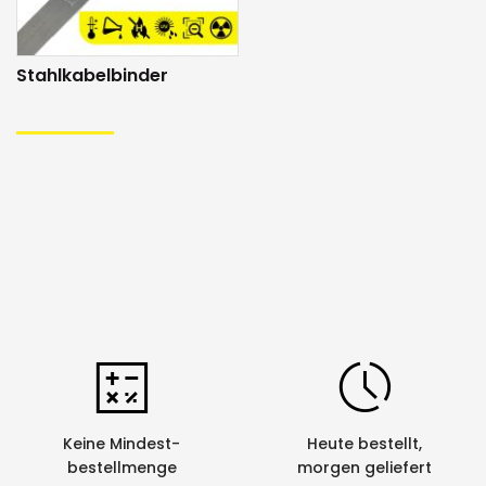
9, +, -, ~, =, /, . , : , ⏚
Trägerstab
je 50 Stk. mit Länge x Breite:
Stahlkabelbinder
47mm x 10.3mm
65mm x 10.3mm
128mm x 10.3mm
Kabelbinder
50 Stk. Edelstahl Kabelbinder mit Länge x
Breite: 201mm x 4.4mm
Transportbox
33 x 25 x 5.5 cm (L x B x H)
Keine Mindest-
Heute bestellt,
bestellmenge
morgen geliefert