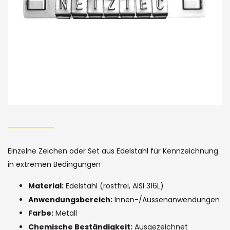
Skip
to
the
Einzelne Zeichen oder Set aus Edelstahl für Kennzeichnung
beginning
in extremen Bedingungen
of
Material:
Edelstahl (rostfrei, AISI 316L)
the
Anwendungsbereich:
Innen-/Aussenanwendungen
images
Farbe:
Metall
Chemische Beständigkeit:
Ausgezeichnet