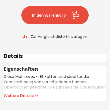
In den Warenkorb
Zur Vergleichsliste hinzufügen
Details
Eigenschaften
Diese Mehrzweck-Etiketten sind ideal für die
Kennzeichnung von verschiedenen flachen
Oberflächen geeignet, wie zum Beispiel Steuerpulten,
Leiterplatten, Rohrmarkierer, Spannungsmarkierer,
Weitere Details
Schilder und allgemeine Beschriftungen. Die
Etiketten sind in drei verschiedenen
Grundmaterialien erhältlich: Vinyl, Polyester oder