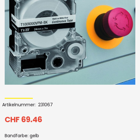
der
Bildergalerie
Skip
to
Artikelnummer
231067
the
beginning
CHF 69.46
of
Bandfarbe: gelb