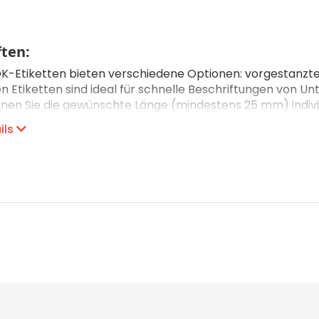
CHF 0.00
Details
ten:
K-Etiketten bieten verschiedene Optionen: vorgestanzte,
 Etiketten sind ideal für schnelle Beschriftungen von U
nnen Sie die gewünschte Länge (mindestens 25 mm) individ
owohl schwarze als auch rote Schrift, ohne Toner oder N
ils
hren: Thermodirektdruck
gut
keit: gut
digkeit: genügend
patibilität
erät stehen verschiedene Schriftbandbreiten und -typen