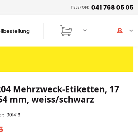
041 768 05 05
TELEFON:
llbestellung
04 Mehrzweck-Etiketten, 17
54 mm, weiss/schwarz
er
901416
5