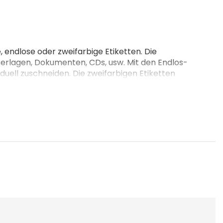
 endlose oder zweifarbige Etiketten. Die
nterlagen, Dokumenten, CDs, usw. Mit den Endlos-
uell zuschneiden. Die zweifarbigen Etiketten
achfüllfarben. Perfekt für Büro und Zuhause.
 zur Verfügung: