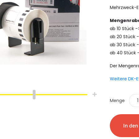
Mehrzweck-Et
Mengenraba
ab 10 Stück 
ab 20 Stück 
ab 30 Stück -
ab 40 Stück 
Der Mengenr
Weitere DK-E
Menge
hlauch
Schrumpfschlauch
e
Industrie
pfschlauch
Schrumpfschlauch
In de
(2:1)