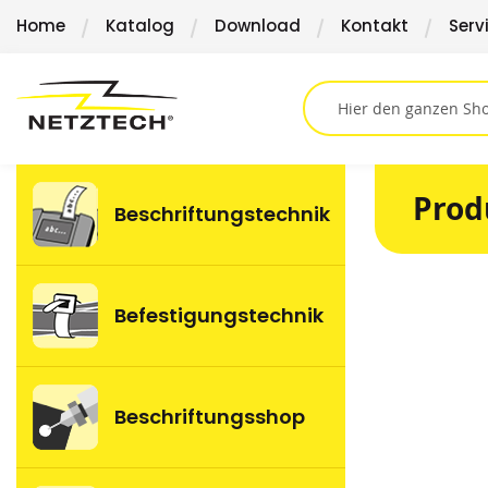
Direkt
Home
Katalog
Download
Kontakt
Serv
zum
Inhalt
Prod
Beschriftungstechnik
Springen
Befestigungstechnik
Sie
zum
Ende
der
Beschriftungsshop
Bildergalerie