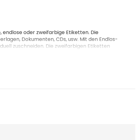
 endlose oder zweifarbige Etiketten. Die
nterlagen, Dokumenten, CDs, usw. Mit den Endlos-
uell zuschneiden. Die zweifarbigen Etiketten
achfüllfarben. Perfekt für Büro und Zuhause.
 zur Verfügung: