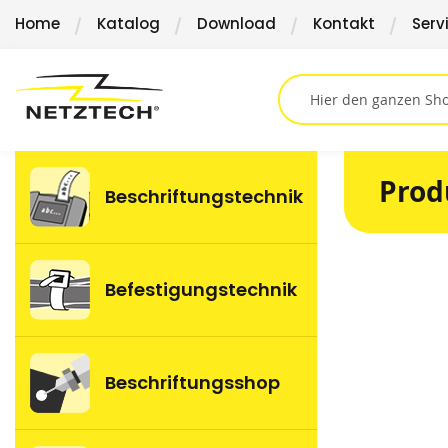
Direkt
Home
Katalog
Download
Kontakt
Serv
zum
Inhalt
Prod
Beschriftungstechnik
Springen
Befestigungstechnik
Sie
zum
Ende
der
Beschriftungsshop
Bildergalerie