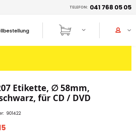
041 768 05 05
TELEFON:
llbestellung
07 Etikette, ∅ 58mm,
schwarz, für CD / DVD
er
901422
15