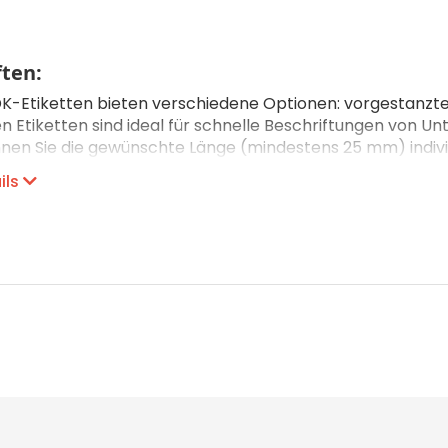
CHF 0.00
Details
ten:
K-Etiketten bieten verschiedene Optionen: vorgestanzte,
 Etiketten sind ideal für schnelle Beschriftungen von U
nnen Sie die gewünschte Länge (mindestens 25 mm) individ
owohl schwarze als auch rote Schrift, ohne Toner oder N
ils
hren: Thermodirektdruck
keine
keit: gut
digkeit: genügend
patibilität
erät stehen verschiedene Schriftbandbreiten und -typen