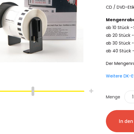
CD / DVD-Etik
Mengenraba
ab 10 Stück 
ab 20 Stück 
ab 30 Stück -
ab 40 Stück 
Der Mengenr
Weitere DK-E
Menge
hlauch
Schrumpfschlauch
e
Industrie
pfschlauch
Schrumpfschlauch
In de
(2:1)