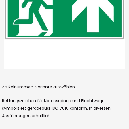
Bildergalerie
Skip
to
Artikelnummer
Variante auswählen
the
beginning
Rettungszeichen für Notausgänge und Fluchtwege,
symbolisiert geradeausl, ISO 7010 konform, in diversen
of
Ausführungen erhältlich
the