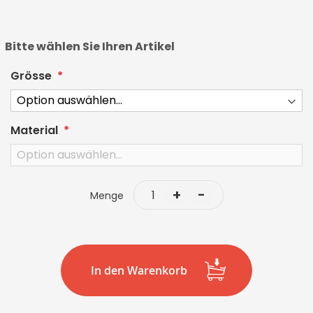
images
gallery
Bitte wählen Sie Ihren Artikel
Grösse
Material
+
-
Menge
In den Warenkorb