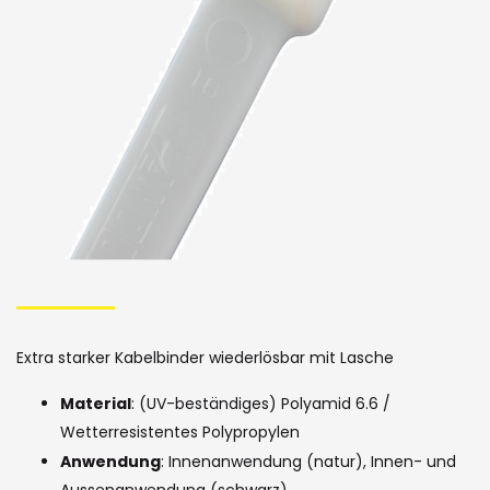
Bildergalerie
Skip
to
the
Extra starker Kabelbinder wiederlösbar mit Lasche
beginning
Material
: (UV-beständiges) Polyamid 6.6 /
of
Wetterresistentes Polypropylen
the
Anwendung
: Innenanwendung (natur), Innen- und
Aussenanwendung (schwarz)