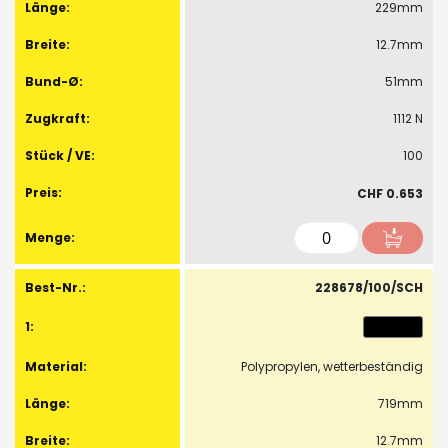
229mm
12.7mm
51mm
1112 N
100
CHF 0.653
228678/100/SCH
Polypropylen, wetterbeständig
719mm
12.7mm