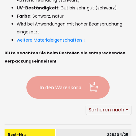
images
UV-Beständigkeit
: Gut bis sehr gut (schwarz)
gallery
Farbe
: Schwarz, natur
Wird bei Anwendungen mit hoher Beanspruchung
eingesetzt
weitere Materialeigenschaften ↓
Bitte beachten Sie beim Bestellen die entsprechenden
Verpackungseinheiten!
In den Warenkorb
Sortieren nach
Gruppiert
Produkte
228204/25