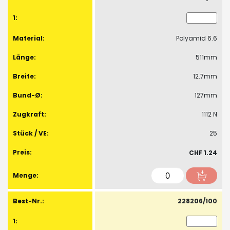
-
Artikel
Polyamid 6.6
511mm
12.7mm
127mm
1112 N
25
CHF 1.24
228206/100