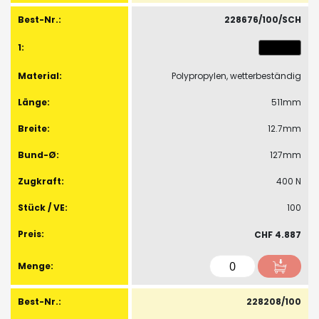
228676/100/SCH
Polypropylen, wetterbeständig
511mm
12.7mm
127mm
400 N
100
CHF 4.887
228208/100