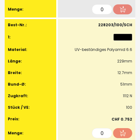
228203/100/SCH
UV-beständiges Polyamid 6.6
229mm
12.7mm
51mm
1112 N
100
CHF 0.752