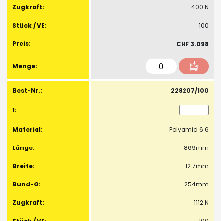
400 N
100
CHF 3.098
228207/100
Polyamid 6.6
869mm
12.7mm
254mm
1112 N
100