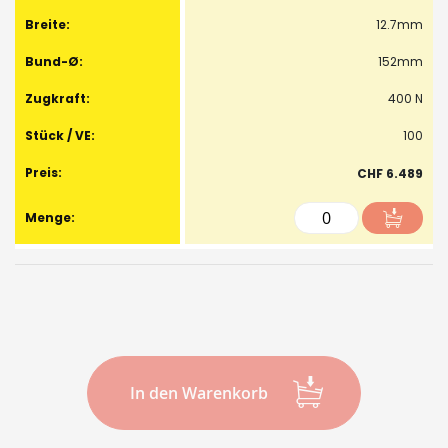
12.7mm
152mm
400 N
100
CHF 6.489
In den Warenkorb