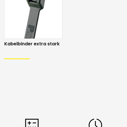
Regen
Polypropylen: Ja
Wetterresistent (z.B. für
Polyamid 6.6: Nein,
Solaranlagen)
Polypropylen: Ja
UV-Beständigkeit
Gut bis sehr gut (schwarz)
Halogenfrei
Ja
Kabelbinder extra stark
Metalldetektierbar
Nein
Beständig gegen
Nein
Radioaktivität
Spezielle
Lasche für zusätzliche
Materialeigenschaften
Befestigung an der Wand
oder Befestigungsschiene
Verwendung
Logistik, Transport und
Lagerhäusern