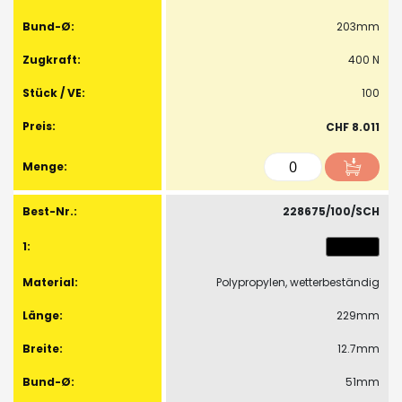
203mm
400 N
100
CHF 8.011
228675/100/SCH
Polypropylen, wetterbeständig
229mm
12.7mm
51mm