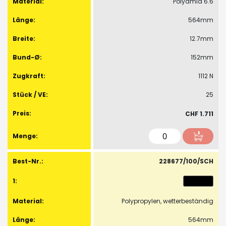
Polyamid 6.6
564mm
12.7mm
152mm
1112 N
25
CHF 1.711
228677/100/SCH
Polypropylen, wetterbeständig
564mm