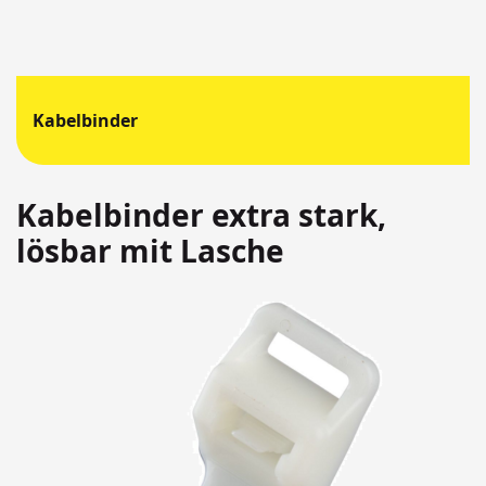
Kabelbinder
Kabelbinder extra stark,
lösbar mit Lasche
Springen
Sie
zum
Ende
der