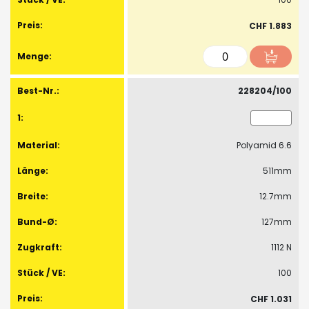
CHF 1.883
228204/100
Polyamid 6.6
511mm
12.7mm
127mm
1112 N
100
CHF 1.031