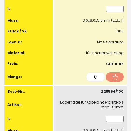
13.0x8.0x5.8mm (LxBxH)
1000
M2.5 Schraube
für Innenanwendung
CHF 0.115
228554/100
Kabelhalter für Kabelbinderbreite bis
max. 3.0mm
13.0x8.0x5.8mm (LxBxH)