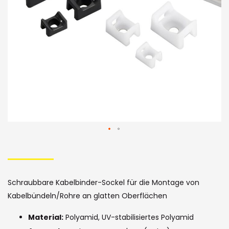
Bildergalerie
Skip
to
the
Schraubbare Kabelbinder-Sockel für die Montage von
beginning
Kabelbündeln/Rohre an glatten Oberflächen
of
Material:
Polyamid, UV-stabilisiertes Polyamid