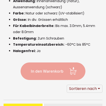
the
Anwendung:
Innenanwendung (natur),
images
Aussenanwendung (schwarz)
Farbe:
Natur oder schwarz (UV-stabilisiert)
gallery
Grösse:
In div. Grössen erhältlich
Für Kabelbinderbreite:
Bis max. 3.0mm, 5.4mm
oder 8.0mm
Befestigung:
Zum Schrauben
Temperatureinsatzbereich:
-60°C bis 85°C
Halogenfrei:
Ja
In den Warenkorb
Sortieren nach
Gruppiert