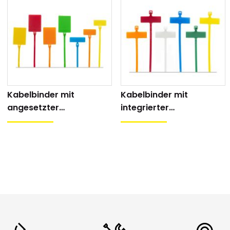
egen sauren Regen
Nein
ent (z.B. für Solaranlagen)
Nein
gkeit
Gut
Ja
Kabelbinder mit
Kabelbinder mit
ierbar
Nein
angesetzter
integrierter
Beschriftungsfahne
Beschriftungsfahne
gen Radioaktivität
Nein
terialeigenschaften
Kabelbinder mit Besc
Kennzeichnung und Co