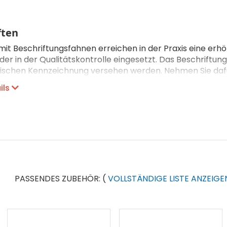
ften
mit Beschriftungsfahnen erreichen in der Praxis eine e
er in der Qualitätskontrolle eingesetzt. Das Beschriftun
ischen Kennzeichnung versehen werden. Nehmen Sie dafü
t unter der Nummer 041 768 05 05 an.
ils
Polyethylen
Innenverzahnt
opf
Kunststoffzunge
PASSENDES ZUBEHÖR:
(
VOLLSTÄNDIGE LISTE ANZEIGE
bereich
Innen-/Aussenbereic
eständigkeit
-60°C bis 85°C
egen Öle & Schmierstoffe
Ja