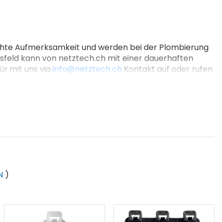
rhöhte Aufmerksamkeit und werden
bei der Plombierung
gsfeld
kann von netztech.ch mit einer dauerhaften
r mit uns via
info@netztech.ch
Kontakt auf oder rufen
N
)
h