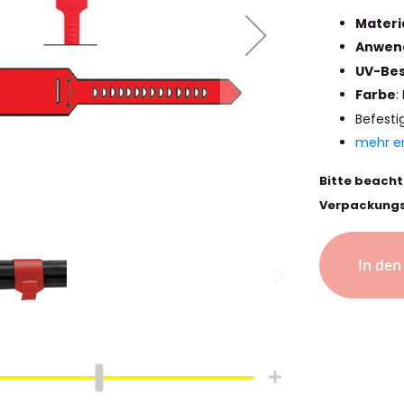
Materi
Anwen
UV-Bes
Farbe
:
Befesti
mehr e
Bitte beacht
Verpackungs
In de
hlauch
Schrumpfschlauch
e
Industrie
pfschlauch
Schrumpfschlauch
(2:1)