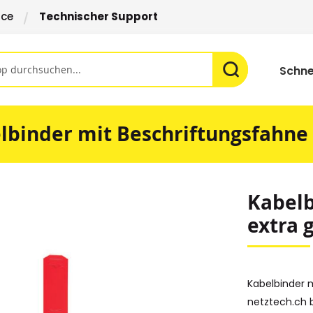
ice
Technischer Support
Schne
lbinder mit Beschriftungsfahne
Kabelb
extra 
Kabelbinder 
netztech.ch 