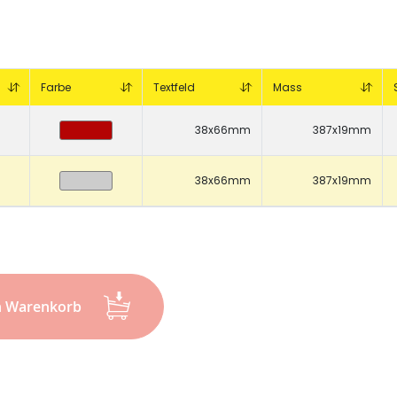
CHF 0.00
Details
Farbe
Textfeld
Mass
38x66mm
387x19mm
38x66mm
387x19mm
n Warenkorb