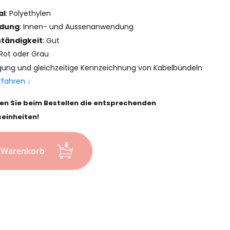
al
: Polyethylen
dung
: Innen- und Aussenanwendung
tändigkeit
: Gut
 Rot oder Grau
gung und gleichzeitige Kennzeichnung von Kabelbündeln
rfahren ↓
en Sie beim Bestellen die entsprechenden
einheiten!
n Warenkorb