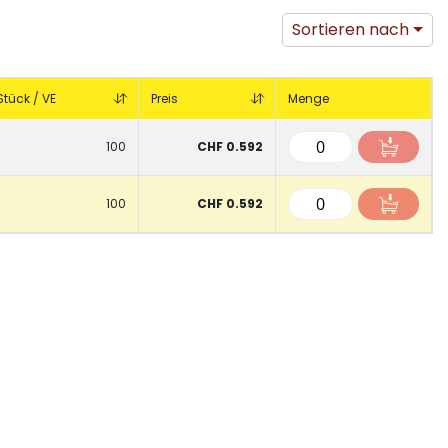
Sortieren nach
Stück / VE
Preis
Menge
100
CHF 0.592
100
CHF 0.592