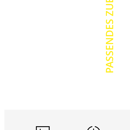
PASSENDES ZUBEHÖR
Beständig g
Wetterresist
UV-Beständi
Halogenfrei
Metalldetekt
Beständig ge
Spezielle Ma
Verwendung