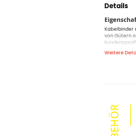
Details
Eigenscha
Kabelbinder 
von Gütern od
kundenspezif
Sie uns direk
Weitere Deta
Material
Ausführung
Verschlussk
Anwendungs
Temperaturb
Beständig g