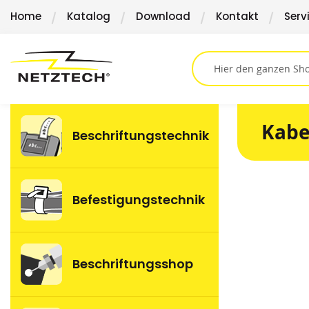
Direkt
Home
Katalog
Download
Kontakt
Serv
zum
Inhalt
Kabe
Beschriftungstechnik
Springen
Befestigungstechnik
Sie
zum
Ende
der
Beschriftungsshop
Bildergalerie