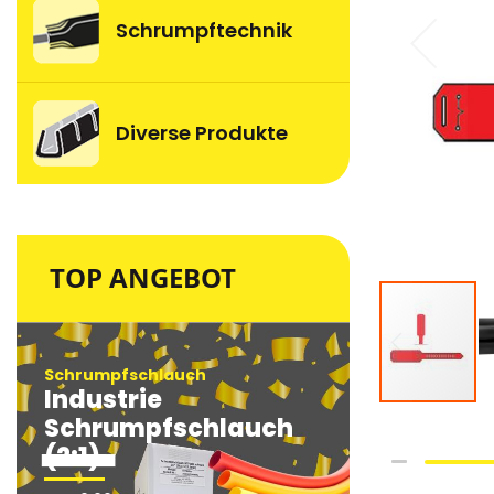
Schrumpftechnik
Diverse Produkte
TOP ANGEBOT
Schrumpfschlauch
Schrumpfsc
Industrie
Industri
Schrumpfschlauch
Schrum
(2:1)
(2:1)
Skip