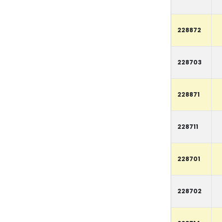
228872
228703
228871
228711
228701
228702