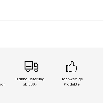
e dem LS8EQ bedruckt werden.
12.7, 19.1, 25.4 mm
Franko Lieferung
Hochwertige
aar
ab 500.-
Produkte
enen Schriftbandkassetten durch uns entsorgen zu
em schweizerischen Behindertenwerk zerlegt und die
reundliche Sache.