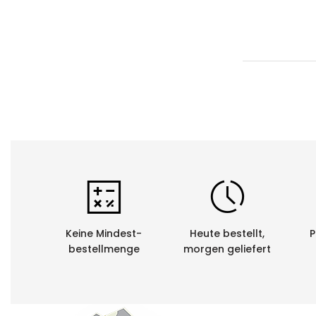
Material: S
Kratzfestig
UV-Beständ
Chemische 
Temperatur
Gerätekom
Diese Kabelm
Panduit LS8
Keine Mindest-
Heute bestellt,
P
Recycling
bestellmenge
morgen geliefert
Sie als Kund
lassen. Die 
Rohstoffe de