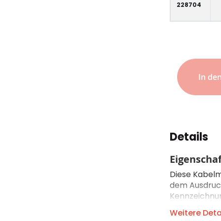
228704
In de
Details
Eigenscha
Diese Kabelm
dem Ausdruck
Kennzeichnu
Weitere Deta
Druckverfa