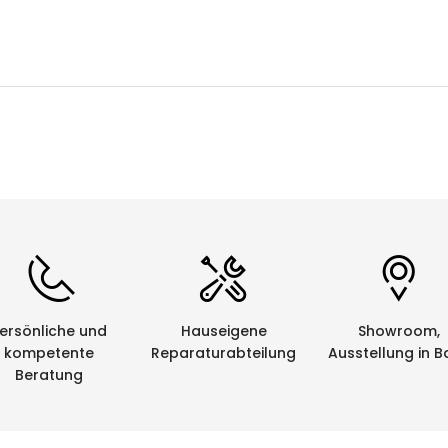
elbstlaminierendes Vinyl
keit: sehr gut
igkeit: gut
Beständigkeit: sehr gut
einsatzbereich: -40 °C bis 66°C
patibilität
arkierer können mit dem Beschriftungsgerät LS8E sowi
E, LS8EQ
ersönliche und
Hauseigene
Showroom,
kompetente
Reparaturabteilung
Ausstellung in B
Beratung
e von Netztech haben die Gelegenheit, die von uns bezog
leeren Kassetten werden im Auftrag von Netztech von ein
r Wiederverwertung zugeführt. Eine saubere und umweltf