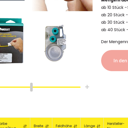
ab 10 Stück 
ab 20 Stück 
ab 30 Stück -
ab 40 Stück 
Der Mengenr
In de
hlauch
Schrumpfschlauch
e
Industrie
pfschlauch
Schrumpfschlauch
(2:1)
arbe
Hersteller-
Breite
Feldhöhe
Länge