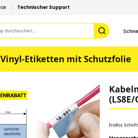
ice
Technischer Support
Schne
Vinyl-Etiketten mit Schutzfolie
Kabelm
(LS8E/
Endlos Schrif
Mengenraba