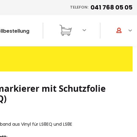
041 768 05 05
TELEFON:
llbestellung
arkierer mit Schutzfolie
Q)
tband aus Vinyl für LS8EQ und LS8E
tt: