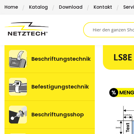
Direkt
Home
Katalog
Download
Kontakt
Serv
zum
Inhalt
LS8E 
Beschriftungstechnik
Springen
Befestigungstechnik
Sie
zum
Ende
der
Beschriftungsshop
Bildergalerie