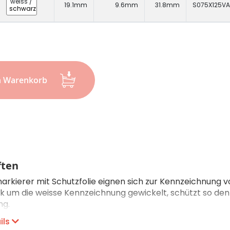
weiss
/
19.1mm
9.6mm
31.8mm
S075X125V
schwarz
n Warenkorb
ften
arkierer mit Schutzfolie eignen sich zur Kennzeichnung v
 um die weisse Kennzeichnung gewickelt, schützt so de
ng.
ils
hren: Thermotransferdruck