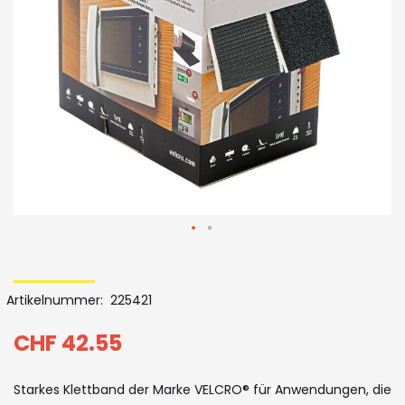
Bildergalerie
Skip
to
Artikelnummer
225421
the
beginning
CHF 42.55
of
Starkes Klettband der Marke VELCRO® für Anwendungen, die