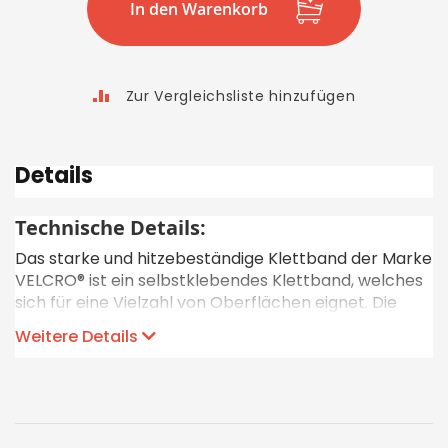
In den Warenkorb
Zur Vergleichsliste hinzufügen
Details
Technische Details:
Das starke und hitzebeständige Klettband der Marke
VELCRO® ist ein selbstklebendes Klettband, welches
sich für eine Vielzahl von Oberflächen eignet. Die
Montage kann in anspruchsvollen Umgebungen mit
Weitere Details
Vibrationen und Staub stattfinden. Der
Klettverschluss kommt in einer handlichen
Verpackung und kann nach individuellem Bedürfnis
abgeschnitten werden. Mit der klebenden Unterseite
kann das Klett ohne zusätzliches Werkzeug schnell