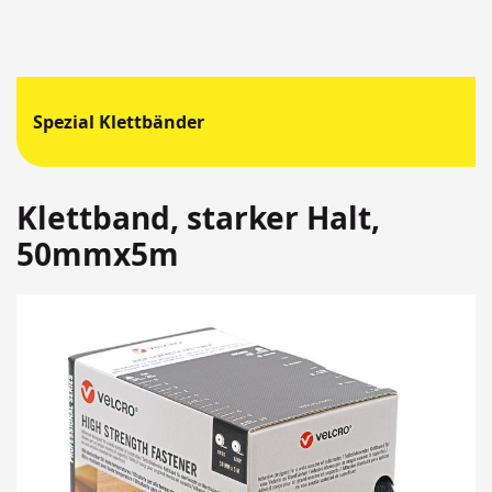
Spezial Klettbänder
Klettband, starker Halt,
50mmx5m
Springen
Sie
zum
Ende
der