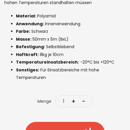
the
hohen Temperaturen standhalten müssen
images
Material:
Polyamid
gallery
Anwendung:
Innenanwendung
Farbe:
Schwarz
Masse:
50mm x 5m (BxL)
Befestigung:
Selbstklebend
Haftkraft:
8kg je 10cm
Temperatureinsatzbereich:
-20°C bis +120°C
Sonstiges:
Für Einsatzbereiche mit hohe
Temperaturen
+
-
Menge