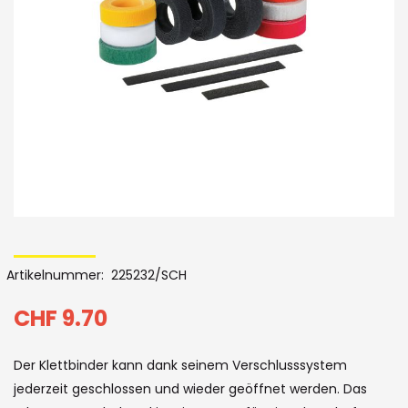
Bildergalerie
Skip
to
Artikelnummer
225232/SCH
the
beginning
CHF 9.70
of
Der Klettbinder kann dank seinem Verschlusssystem
the
jederzeit geschlossen und wieder geöffnet werden. Das