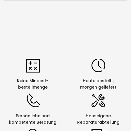
notwendig ist und keine Druckstellen am Kabel
auftreten dürfen, z.B. Lichtschwellenleiter in Telekom
und Netzwerkanlagen.
Keine Mindest-
Heute bestellt,
bestellmenge
morgen geliefert
Persönliche und
Hauseigene
kompetente Beratung
Reparaturabteilung