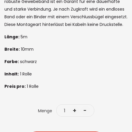
images
robuste Gewebeband ist ein Garant für eine dauerhafte
gallery
und starke Verbindung. Je nach Zugkraft wird ein endloses
Band oder ein Binder mit einem Verschlussbügel eingesetzt.
Diese Montageart hinterlässt bei Kabeln keine Druckstelle.
Länge:
5m
Breite:
10mm
Farbe:
schwarz
Inhalt:
1 Rolle
Preis pro:
1 Rolle
+
-
Menge