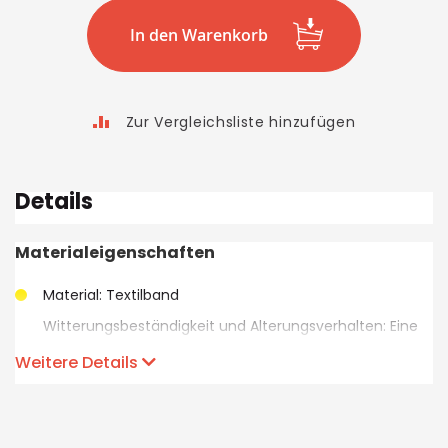
In den Warenkorb
Zur Vergleichsliste hinzufügen
Details
Materialeigenschaften
Material: Textilband
Witterungsbeständigkeit und Alterungsverhalten: Eine
Alterung, bei üblicher Verwendung in Innenräumen,
Weitere Details
kann selbst nach Jahren nicht festgestellt werden.
Farbe: schwarz, weitere Farben auf Anfrage
Anwendungen: Wo häufiges Schliessen und Öffnen