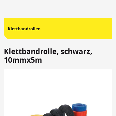
Klettbandrollen
Klettbandrolle, schwarz,
10mmx5m
Springen
Sie
zum
Ende
der