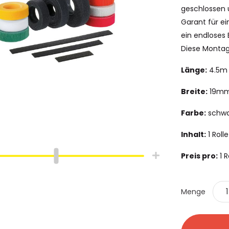
geschlossen 
Garant für ei
ein endloses 
Diese Montage
Länge:
4.5m
Breite:
19m
Farbe:
schwa
Inhalt:
1 Rolle
Preis pro:
1 R
hlauch
Schrumpfschlauch
e
Industrie
Menge
pfschlauch
Schrumpfschlauch
(2:1)