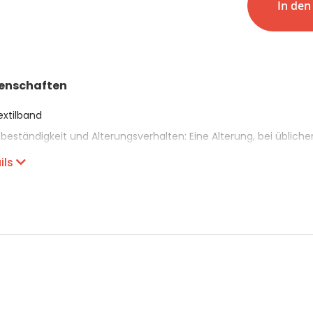
CHF 0.00
In de
Details
genschaften
extilband
beständigkeit und Alterungsverhalten: Eine Alterung, bei üblic
t werden.
ils
warz, weitere Farben auf Anfrage
n: Wo häufiges Schliessen und Öffnen notwendig ist und keine 
llenleiter in Telekom und Netzwerkanlagen.