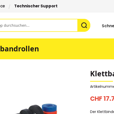
ice
Technischer Support
Schne
tbandrollen
Klettb
Artikelnumm
CHF 17.
Der Klettbin