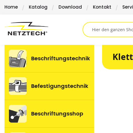
Direkt
Home
Katalog
Download
Kontakt
Serv
zum
Inhalt
Klet
Beschriftungstechnik
Springen
Befestigungstechnik
Sie
zum
Ende
der
Beschriftungsshop
Bildergalerie