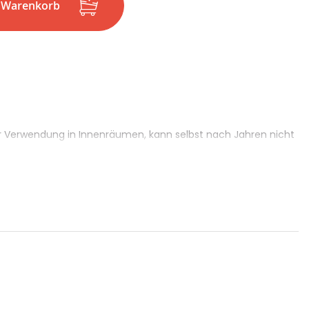
n Warenkorb
her Verwendung in Innenräumen, kann selbst nach Jahren nicht
Druckstellen am Kabel auftreten dürfen, z.B.