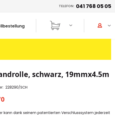
041 768 05 05
TELEFON:
llbestellung
androlle, schwarz, 19mmx4.5m
er
228290/SCH
70
der kann dank seinem patentierten Verschlusssystem jederzeit