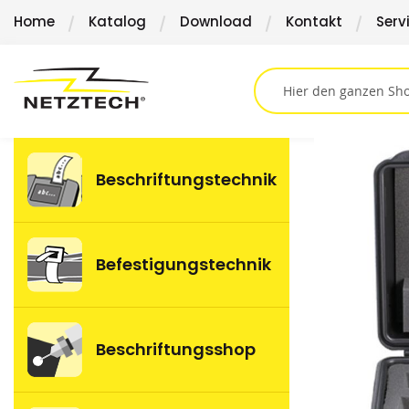
Direkt
Home
Katalog
Download
Kontakt
Serv
zum
Inhalt
Springen
Sie
Beschriftungstechnik
zum
Ende
der
Bildergalerie
Befestigungstechnik
Beschriftungsshop