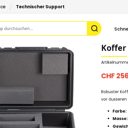
ice
Technischer Support
Schne
Koffer
Artikelnumm
CHF 256
Robuster Kof
vor äusseren 
Farbe:
Masse:
Gewic