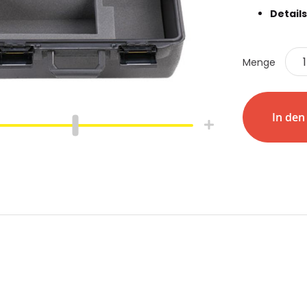
Details
Menge
In de
hlauch
Schrumpfschlauch
e
Industrie
pfschlauch
Schrumpfschlauch
(2:1)