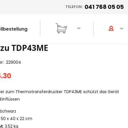
041 768 05 05
TELEFON:
llbestellung
 zu TDP43ME
er
229004
.30
fer zum Thermotransferdrucker TDP43ME schützt das Gerät
Einflüssen
Schwarz
50 x 40 x 22 cm
ht
: 3.52 kg