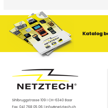
Katalog b
Sihlbruggstrasse 109 I CH-6340 Baar
Fax: 041 768 05 06 |
info@netztech.ch