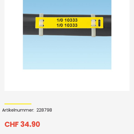
Ende
der
Bildergalerie
Skip
to
Artikelnummer
228798
the
beginning
CHF 34.90