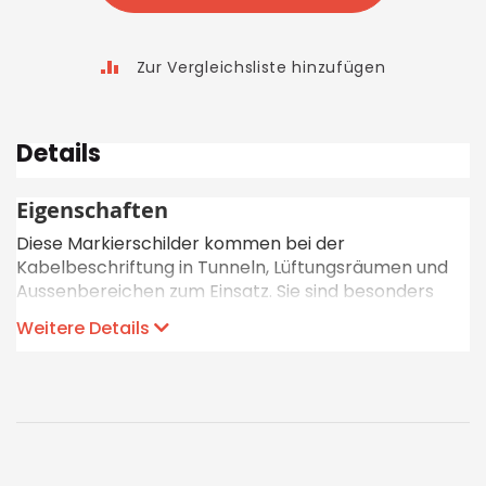
Zur Vergleichsliste hinzufügen
Details
Eigenschaften
Diese Markierschilder kommen bei der
Kabelbeschriftung in Tunneln, Lüftungsräumen und
Aussenbereichen zum Einsatz. Sie sind besonders
resistent gegen hohe Temperaturen, Chemikalien
Weitere Details
und Öle. Zudem sind sie nicht klebend und
halogenfrei. Die Markierplatten können horizontal
wie auch vertikal an Kabeln, Drähten und Geräten
befestigt werden. Pro Schriftbandkassette sind 50
Markierschilder enthalten.
Etiketten pro Kassette: 50 Etiketten