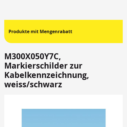
Produkte mit Mengenrabatt
M300X050Y7C,
Markierschilder zur
Kabelkennzeichnung,
weiss/schwarz
Springen
Sie
zum