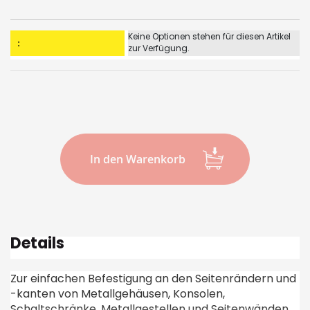
images
gallery
Gruppiert
Keine Optionen stehen für diesen Artikel
Produkte
zur Verfügung.
-
Artikel
In den Warenkorb
Details
Zur einfachen Befestigung an den Seitenrändern und
-kanten von Metallgehäusen, Konsolen,
Schaltschränke, Metallgestellen und Seitenwänden