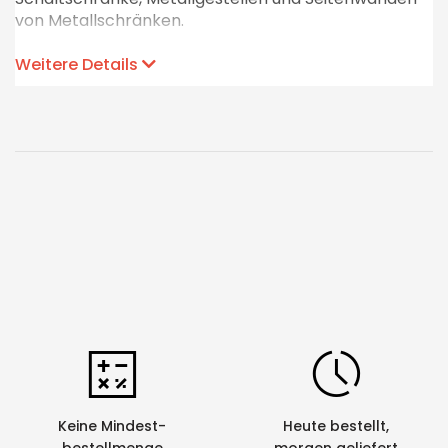
von Metallschränken.
Bitte beachten Sie beim Bestellen die
Weitere Details
entsprechenden Verpackungseinheiten!
Keine Mindest-
Heute bestellt,