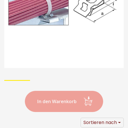
Bildergalerie
Skip
to
the
beginning
In den Warenkorb
of
the
Sortieren nach