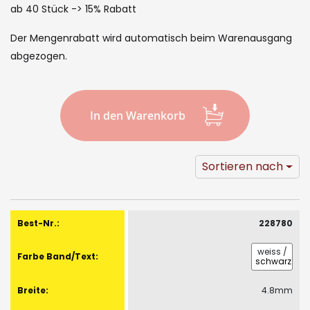
the
ab 40 Stück -> 15% Rabatt
images
Der Mengenrabatt wird automatisch beim Warenausgang
gallery
abgezogen.
In den Warenkorb
Sortieren nach
Gruppiert
Produkte
228780
-
Artikel
weiss
/
schwarz
4.8mm