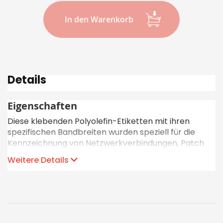
In den Warenkorb
Details
Eigenschaften
Diese klebenden Polyolefin-Etiketten mit ihren
spezifischen Bandbreiten wurden speziell für die
Kennzeichnung von Netzwerkverbindungen, Patch
Panels, Frontabdeckungen, Modularbuchsen und
Weitere Details
Stecker entwickelt. Das robuste und biegbare
Material gewährleistet eine dauerhafte
Kennzeichnung.
Druckverfahren: Thermotransferdruck