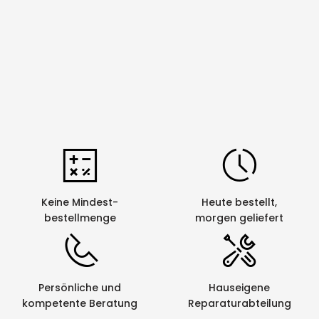
die von uns bezogenen Schriftbandkassetten durch
uns entsorgen zu lassen. Die leeren Kassetten
werden im Auftrag von Netztech von einem
schweizerischen Behindertenwerk zerlegt und die
Rohstoffe der Wiederverwertung zugeführt. Eine
saubere und umweltfreundliche Sache.
Keine Mindest-
Heute bestellt,
bestellmenge
morgen geliefert
Persönliche und
Hauseigene
kompetente Beratung
Reparaturabteilung