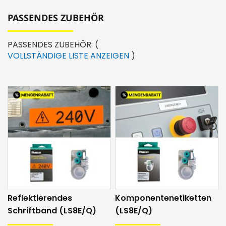
Material: Polyolefin
Klebkraft: gut
PASSENDES ZUBEHÖR
Kratzfestigkeit: gut
PASSENDES ZUBEHÖR:
(
UV-Beständigkeit: gut
VOLLSTÄNDIGE LISTE ANZEIGEN
)
Chemische Beständigkeit: gut
Temperatureinsatzbereich: -40 °C bis 82°C
Gerätekompatibilität
Diese Etiketten können ausschliesslich mit dem
Schriftgerät LS8E oder LS8EQ bedruckt werden.
Panduit LS8E, LS8EQ
4.8, 7.6, 25.4
mm
Reflektierendes
Komponentenetiketten
Recycling
Schriftband (LS8E/Q)
(LS8E/Q)
Sie als Kunde von Netztech haben die Gelegenheit,