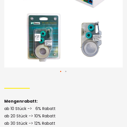
Bildergalerie
Skip
to
the
Mengenrabatt:
beginning
ab 10 Stück -> 6% Rabatt
of
ab 20 Stück -> 10% Rabatt
ab 30 Stück -> 12% Rabatt