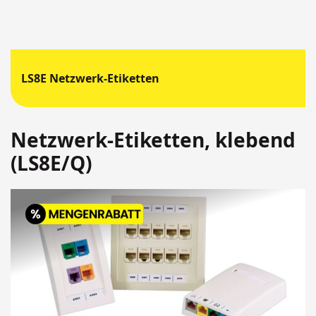
LS8E Netzwerk-Etiketten
Netzwerk-Etiketten, klebend
(LS8E/Q)
Springen
Sie
zum
Ende
der