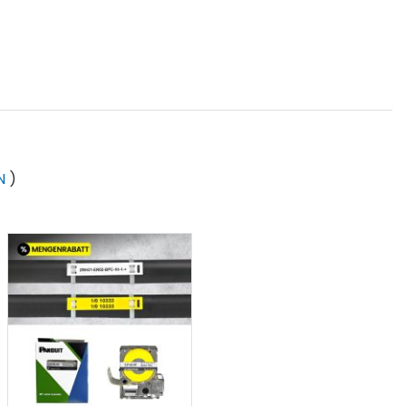
bis +155°C)
N
)
enen Schriftbandkassetten durch uns entsorgen zu
em schweizerischen Behindertenwerk zerlegt und die
reundliche Sache.