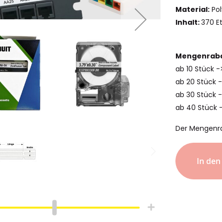
Material:
Pol
Inhalt:
370 E
Mengenraba
ab 10 Stück 
ab 20 Stück 
ab 30 Stück -
ab 40 Stück 
Der Mengenr
In de
hlauch
Schrumpfschlauch
e
Industrie
pfschlauch
Schrumpfschlauch
(2:1)