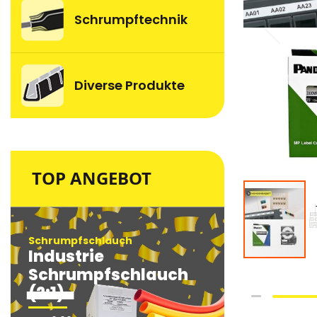
Schrumpftechnik
Diverse Produkte
TOP ANGEBOT
Schrumpfschlauch
Schrumpfsc
Industrie
Industri
Schrumpfschlauch
Schrum
(2:1)
(2:1)
Skip