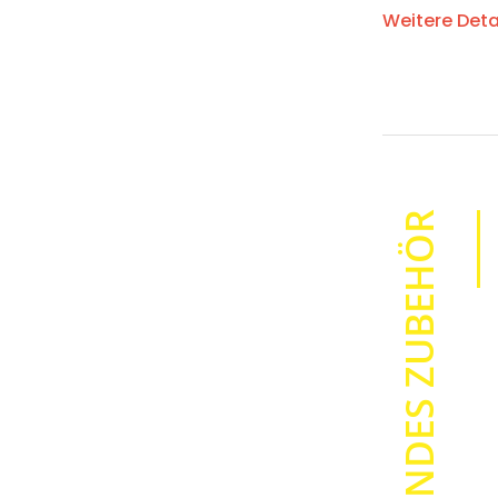
Druckverfa
Weitere Deta
Material: P
Kratzfestig
UV-Beständ
Chemische 
Temperatur
PASSENDES ZUBEHÖR
Gerätekom
Panduit MP
Recycling
Sie als Kund
lassen. Die 
Rohstoffe de