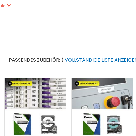
hren: Thermotransferdruck
ils
olyolefin
keit: mittel
igkeit: mittel
Beständigkeit: mittel
einsatzbereich: Polyolefin (-40°C bis +82°C), Polyester (-23°C 
PASSENDES ZUBEHÖR:
(
VOLLSTÄNDIGE LISTE ANZEIGE
patibilität
300
e von Netztech haben die Gelegenheit, die von uns bezog
leeren Kassetten werden im Auftrag von Netztech von ein
r Wiederverwertung zugeführt. Eine saubere und umweltf