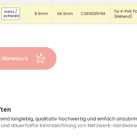
für 4-Port, P
weiss
/
8.9mm
66.3mm
C261X035Y1M
schwarz
(klebend)
n Warenkorb
ften
 sind langlebig, qualitativ hochwertig und einfach anzubri
re und dauerhafte Kennzeichnung von Netzwerk-Hardware