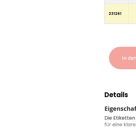
231261
In de
Details
Eigenscha
Die Etiketten
für eine kla