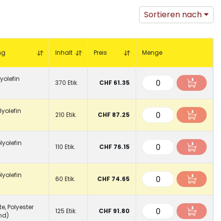
Sortieren nach
ng
Inhalt
Preis
Menge
lyolefin
370 Etik.
CHF 61.35
lyolefin
210 Etik.
CHF 87.25
olyolefin
110 Etik.
CHF 76.15
olyolefin
60 Etik.
CHF 74.65
te, Polyester
125 Etik.
CHF 91.80
nd)