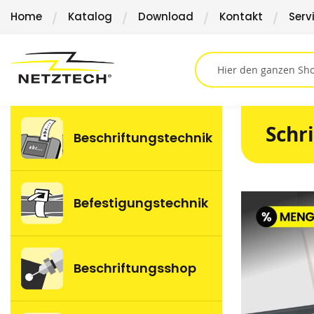
Direkt
Home
Katalog
Download
Kontakt
Serv
zum
Inhalt
Schr
Beschriftungstechnik
Springen
Befestigungstechnik
Sie
zum
Ende
der
Beschriftungsshop
Bildergalerie