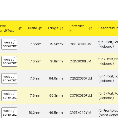
CHF 0.00
Details
arbe
Hersteller-
Breite
Länge
Beschreibu
and/Text
Nr.
für 1-Port, Po
weiss
/
7.6mm
15.5mm
C061X030FJM
schwarz
(klebend)
für 2-Port, Po
weiss
/
7.6mm
31.8mm
C125X030FJM
schwarz
(klebend)
für 4-Port, P
weiss
/
7.6mm
64.0mm
C252X030FJM
schwarz
(klebend)
für 6-Port, P
weiss
/
7.6mm
96.3mm
C379X030FJM
schwarz
(klebend)
für Frontplat
weiss
/
10.2mm
49.5mm
C195X040Y1M
schwarz
(nicht klebe