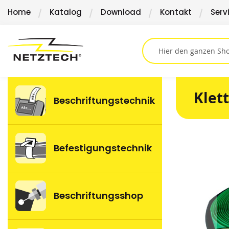
Direkt
Home
Katalog
Download
Kontakt
Serv
zum
Inhalt
Klet
Beschriftungstechnik
Springen
Befestigungstechnik
Sie
zum
Ende
der
Beschriftungsshop
Bildergalerie