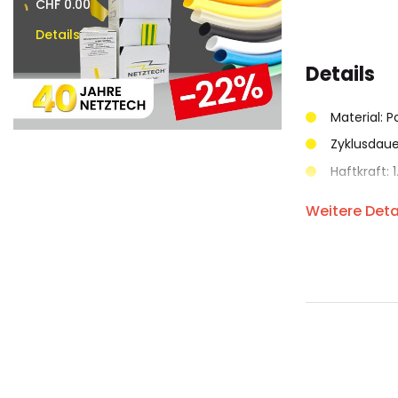
to
CHF 0.00
CHF 0.00
the
Details
Details
beginning
of
Details
the
images
Material: 
gallery
Zyklusdaue
Haftkraft: 
Schubspan
Weitere Deta