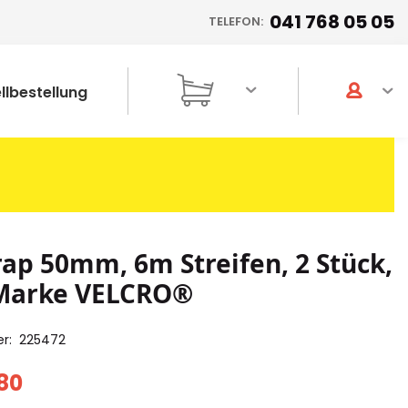
041 768 05 05
TELEFON:
llbestellung
rap 50mm, 6m Streifen, 2 Stück,
 Marke VELCRO®
er
225472
80