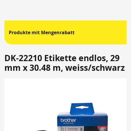
Produkte mit Mengenrabatt
DK-22210 Etikette endlos, 29
mm x 30.48 m, weiss/schwarz
Springen
Sie
zum
Ende
der