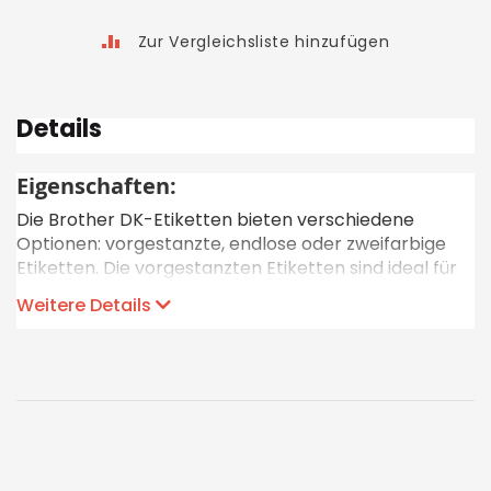
Zur Vergleichsliste hinzufügen
Details
Eigenschaften:
Die Brother DK-Etiketten bieten verschiedene
Optionen: vorgestanzte, endlose oder zweifarbige
Etiketten. Die vorgestanzten Etiketten sind ideal für
schnelle Beschriftungen von Unterlagen,
Weitere Details
Dokumenten, CDs, usw. Mit den Endlos-Etiketten
können Sie die gewünschte Länge (mindestens 25
mm) individuell zuschneiden. Die zweifarbigen
Etiketten ermöglichen sowohl schwarze als auch
rote Schrift, ohne Toner oder Nachfüllfarben. Perfekt
für Büro und Zuhause.
Druckverfahren: Thermodirektdruck