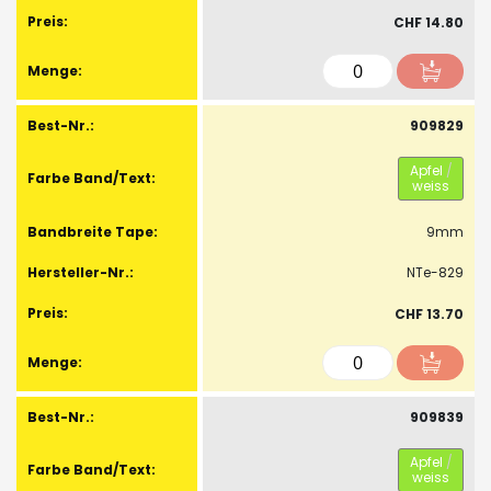
CHF 14.80
909829
Apfel
/
weiss
9mm
NTe-829
CHF 13.70
909839
Apfel
/
weiss