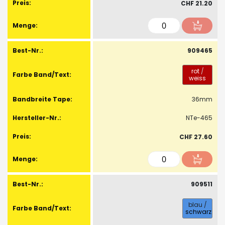
CHF 21.20
909465
rot
/
weiss
36mm
NTe-465
CHF 27.60
909511
blau
/
schwarz