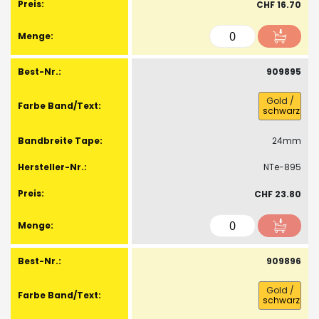
CHF 16.70
909895
Gold
/
schwarz
24mm
NTe-895
CHF 23.80
909896
Gold
/
schwarz