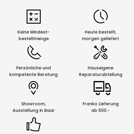
Klebkraft: gut
Kratzfestigkeit: sehr gut
UV-Beständigkeit: sehr gut
Chemische Beständigkeit: sehr gut
Keine Mindest-
Heute bestellt,
bestellmenge
morgen geliefert
Gerätekompatibilität
Die NTe Schriftbänder sind mit den handelsüblichen
Persönliche und
Hauseigene
P-touch Geräten kompatibel und sind somit eine
kompetente Beratung
Reparaturabteilung
sinnvolle Erweiterung zu dem bestehenden
Kassetten-Angebot.
Showroom,
Franko Lieferung
Ausstellung in Baar
ab 500.-