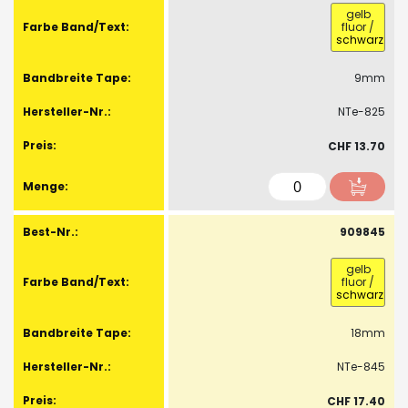
gelb
fluor
/
schwarz
9mm
NTe-825
CHF 13.70
909845
gelb
fluor
/
schwarz
18mm
NTe-845
CHF 17.40