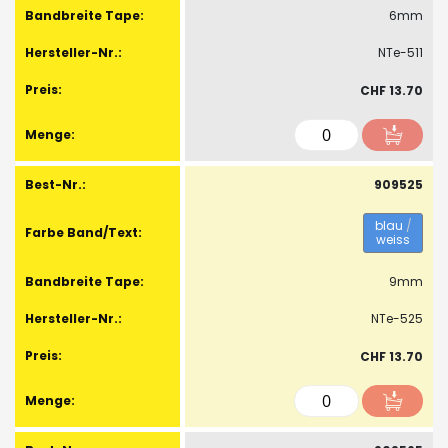
6mm
NTe-511
CHF 13.70
909525
blau
/
weiss
9mm
NTe-525
CHF 13.70