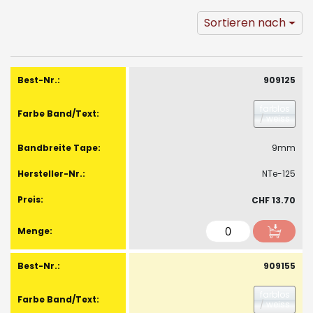
Sortieren nach
Gruppiert
Produkte
909125
-
Artikel
farblos
/
weiss
9mm
NTe-125
CHF 13.70
909155
farblos
/
weiss