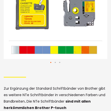
Bildergalerie
Skip
to
the
Zur Ergänzung der Standard Schriftbänder von Brother gibt
beginning
es weitere NTe Schriftbänder in verschiedenen Farben und
of
Bandbreiten
.
Die NTe Schriftbänder
sind mit allen
herkömmlichen Brother P-touch