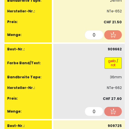
24mm
NTe-652
CHF 21.50
909662
gelb
/
rot
36mm
NTe-662
CHF 27.60
909725