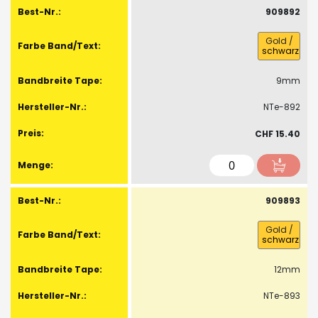
909892
Gold
/
schwarz
9mm
NTe-892
CHF 15.40
909893
Gold
/
schwarz
12mm
NTe-893