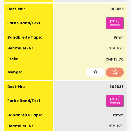
909828
pink
/
weiss
9mm
NTe-828
CHF 13.70
909838
pink
/
weiss
12mm
NTe-838