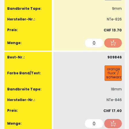
9mm
NTe-826
CHF 13.70
909846
orange
fluor.
/
schwarz
18mm
NTe-846
CHF 17.40