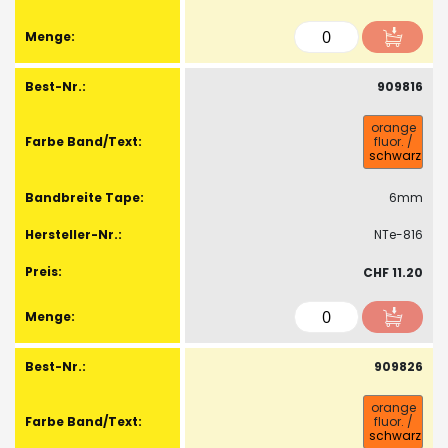
909816
orange
fluor.
/
schwarz
6mm
NTe-816
CHF 11.20
909826
orange
fluor.
/
schwarz