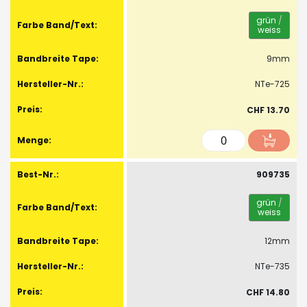
grün
/
weiss
9mm
NTe-725
CHF 13.70
909735
grün
/
weiss
12mm
NTe-735
CHF 14.80