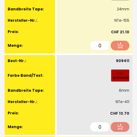
24mm
NTe-155
CHF 21.10
909411
rot
/
schwarz
6mm
NTe-411
CHF 13.70