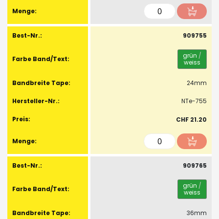
909755
grün
/
weiss
24mm
NTe-755
CHF 21.20
909765
grün
/
weiss
36mm