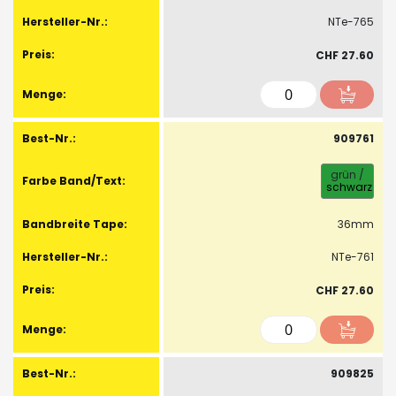
NTe-765
CHF 27.60
909761
grün
/
schwarz
36mm
NTe-761
CHF 27.60
909825