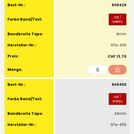
909425
rot
/
weiss
9mm
NTe-425
CHF 13.70
909455
rot
/
weiss
24mm
NTe-455