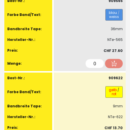
909565
blau
/
weiss
36mm
NTe-565
CHF 27.60
909622
gelb
/
rot
9mm
NTe-622
CHF 13.70