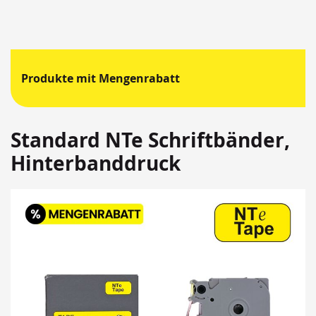
Produkte mit Mengenrabatt
Standard NTe Schriftbänder,
Hinterbanddruck
Springen
Sie
zum
Ende
der