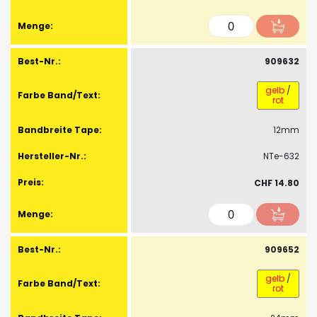
909632
gelb
/
rot
12mm
NTe-632
CHF 14.80
909652
gelb
/
rot