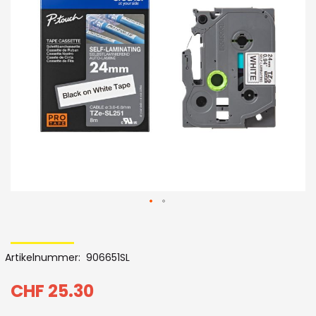
der
Bildergalerie
Skip
to
Artikelnummer
906651SL
the
beginning
CHF 25.30