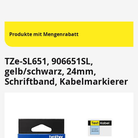
Produkte mit Mengenrabatt
TZe-SL651, 906651SL,
gelb/schwarz, 24mm,
Schriftband, Kabelmarkierer
Springen
Sie
zum
Ende