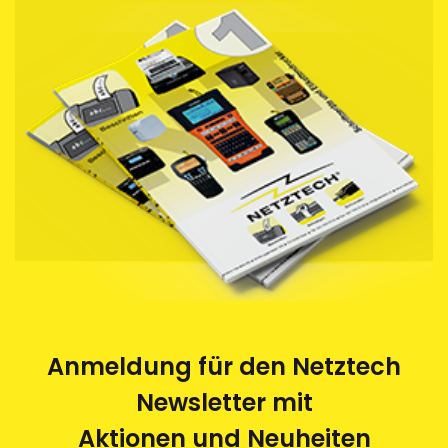
Ab 5 Stücke werden die Schriftbänder in einer
praktischen
Spenderbox angeliefert.
Recycling:
Sie als Kunde von Netztech haben die Gelegenheit,
die von uns bezogenen Schriftbandkassetten durch
uns entsorgen zu lassen. Die leeren Kassetten
werden im Auftrag von Netztech von einem
Behindertenwerk zerlegt und die Rohstoffe der
Wiederverwertung zugeführt. Eine saubere und
umweltfreundliche Sache.
Anmeldung für den Netztech
Newsletter mit
Aktionen und Neuheiten