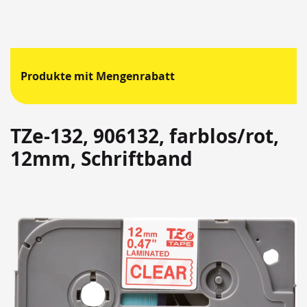
Produkte mit Mengenrabatt
TZe-132, 906132, farblos/rot,
12mm, Schriftband
Springen
Sie
zum
Ende
der