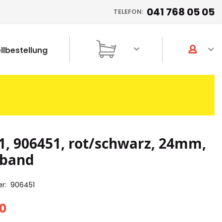
041 768 05 05
TELEFON:
llbestellung
1, 906451, rot/schwarz, 24mm,
tband
er
906451
10