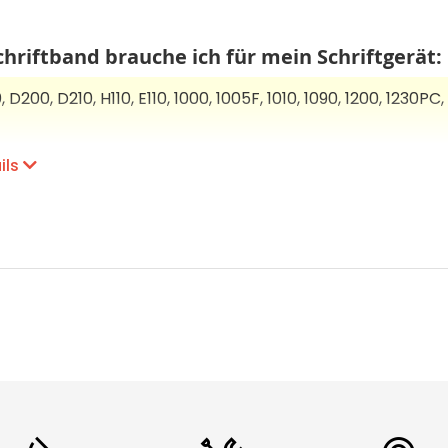
CHF 0.00
Details
hriftband brauche ich für mein Schriftgerät:
D200, D210, H110, E110, 1000, 1005F, 1010, 1090, 1200, 1230PC, 
 220, 300, E300, P300BT, 310, 340, D400, D410, D450, D460BT
ils
2100
 540, H500, E550W, D600, D610BT, P700, P710BT, P750W, 18
C, 2430PC, 2450, 2450DX, 2460, 2480, 2500PC, 2700, 2730
, RL700S, D800W, P900W, P950W, 3600, 9200, 9400, 9500P
ten:
ge Schriftbandkassette kann mit einfachen wie auch mit p
 Hinterbanddruck schützt das Schriftgut vor chemischen