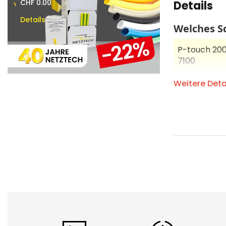
images
CHF 0.00
CHF 0.00
Details
gallery
Details
Details
Welches Sc
P-touch 200, 
7100
P-touch 18R,
Weitere Deta
1950, 2030, 
P-touch 350,
2400, 2420P
P-touch 550
9800PCN
Eigenschaf
Die vielseiti
einzigartige