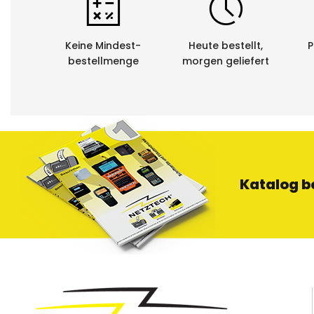
Bandlänge
Druckverfa
Keine Mindest-
Heute bestellt,
P
Klebkraft: 
bestellmenge
morgen geliefert
Kratzfestig
UV-Beständ
Chemische 
Spenderbo
Katalog b
Die Schriftbä
Spenderbox 
Bei
6mm – 
Bei
18mm –
Recycling:
Sie als Kund