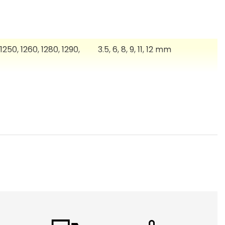
1250, 1260, 1280, 1290,
3.5, 6, 8, 9, 11, 12 mm
, 1800, 1830, 1850,
3.5, 6, 8, 9, 11, 12, 18 mm
00Plus, 1850Plus,
3.5, 6, 8, 9, 11, 12, 18, 24 mm
, 7500, 7600
C, 9600, 9700PC,
3.5, 6, 8, 9, 11, 12, 18, 24, 36 mm
rofessionellen Schriftgeräten verarbeitet werden. Der
, mechanischen und thermischen Beschädigungen.