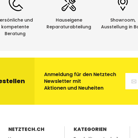
: 8 m
hren: Hinterbanddruck (laminiert)
ersönliche und
Hauseigene
Showroom,
gut
kompetente
Reparaturabteilung
Ausstellung in B
Beratung
keit: sehr gut
igkeit: sehr gut
Beständigkeit: sehr gut
x:
Anmeldung für den Netztech
estellen
Newsletter mit
nder sind einzeln erhältlich. Ab einer bestimmten Anzahl
Aktionen und Neuheiten
angeliefert
:
12mm
breiten Bändern sind 10 Stücke in einer Spenderbox
 36mm
breiten Bändern sind 5 Stücke in einer Spenderbox
NETZTECH.CH
KATEGORIEN
e von Netztech haben die Gelegenheit, die von uns bezog