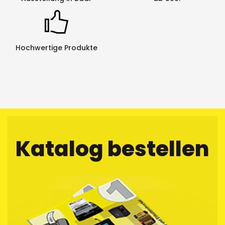
Kratzfestigkeit: sehr gut
UV-Beständigkeit: sehr gut
Chemische Beständigkeit: sehr gut
Hochwertige Produkte
Spenderbox:
Die Schriftbänder sind einzeln erhältlich. Ab einer
bestimmten Anzahl werden die Schriftbänder in
einer praktischen
Spenderbox angeliefert
:
Bei
6mm – 12mm
breiten Bändern sind 10 Stücke in
einer Spenderbox
Katalog bestellen
Bei
18mm – 36mm
breiten Bändern sind 5 Stücke in
einer Spenderbox
Recycling:
Sie als Kunde von Netztech haben die Gelegenheit,
die von uns bezogenen Schriftbandkassetten durch
uns entsorgen zu lassen. Die leeren Kassetten