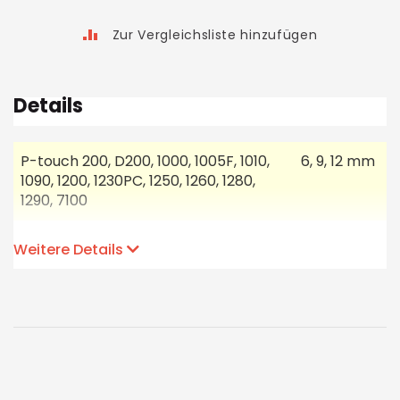
Zur Vergleichsliste hinzufügen
Details
P-touch 200, D200, 1000, 1005F, 1010,
6, 9, 12 mm
1090, 1200, 1230PC, 1250, 1260, 1280,
1290, 7100
P-touch 220, 300, 310, 340, 18R, 1800,
6, 9, 12, 18
Weitere Details
1830, 1850, 1950, 2030, 2100
mm
P-touch 350, 540, 1800Plus, 1850Plus,
6, 9, 12, 18,
2400, 2420PC, 2430PC
24 mm
P-touch 2450, 2450DX, 2460, 2480,
6, 9, 12, 18,
2420PC, 2500PC, 2700, 2730,
24 mm
7500,7600