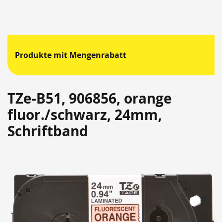
Produkte mit Mengenrabatt
TZe-B51, 906856, orange
fluor./schwarz, 24mm,
Schriftband
Springen
Sie
zum
Ende