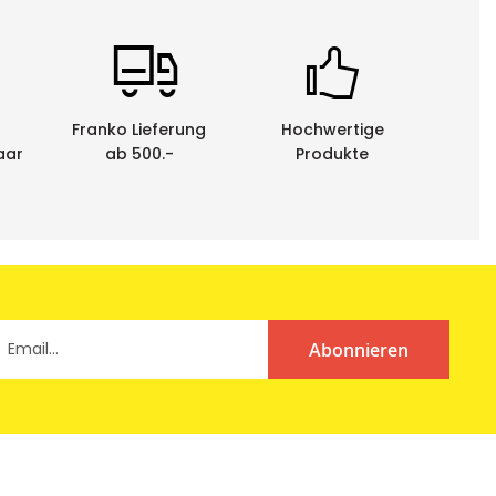
Franko Lieferung
Hochwertige
aar
ab 500.-
Produkte
x angeliefert.
Abonnieren
enen Schriftbandkassetten durch uns entsorgen zu
em Behindertenwerk zerlegt und die Rohstoffe der
he.