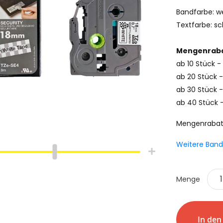
Bandfarbe: w
Textfarbe: s
Mengenraba
ab 10 Stück -
ab 20 Stück -
ab 30 Stück -
ab 40 Stück 
Mengenrabat
Weitere Band
hlauch
Schrumpfschlauch
e
Industrie
Menge
pfschlauch
Schrumpfschlauch
(2:1)
In de