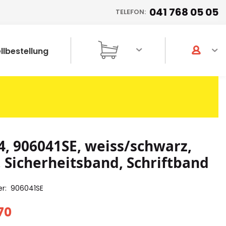
041 768 05 05
TELEFON:
llbestellung
4, 906041SE, weiss/schwarz,
Sicherheitsband, Schriftband
er
906041SE
70