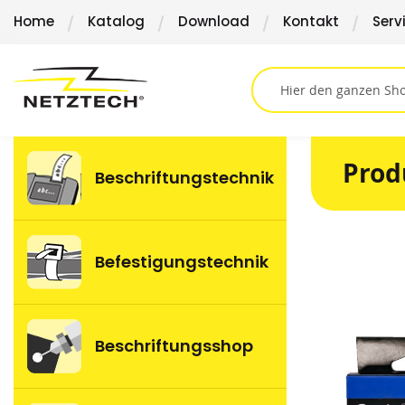
Direkt
Home
Katalog
Download
Kontakt
Serv
zum
Inhalt
Prod
Beschriftungstechnik
Springen
Befestigungstechnik
Sie
zum
Ende
der
Beschriftungsshop
Bildergalerie