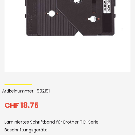
Bildergalerie
Skip
to
Artikelnummer
902191
the
beginning
CHF 18.75
of
Laminiertes Schriftband für Brother TC-Serie
the
Beschriftungsgeräte