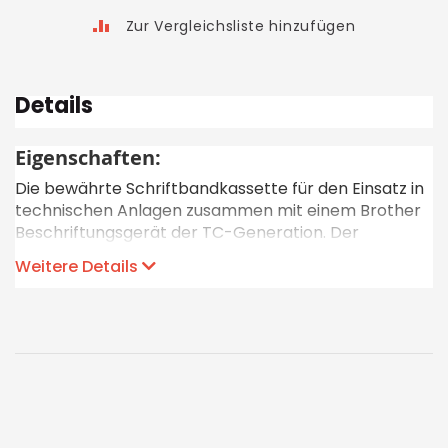
Zur Vergleichsliste hinzufügen
Details
Eigenschaften:
Die bewährte Schriftbandkassette für den Einsatz in
technischen Anlagen zusammen mit einem Brother
Beschriftungsgerät der TC-Generation. Der
einzigartige Hinterbanddruck schützt die
Weitere Details
Beschriftung vor chemischen, mechanischen und
thermischen Einflüssen.
Bandlänge: 7.7 m
Druckverfahren: Hinterbanddruck (laminiert)
Klebkraft: gut
Kratzfestigkeit: sehr gut