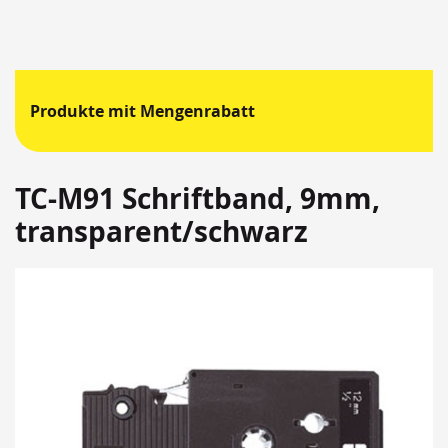
Produkte mit Mengenrabatt
TC-M91 Schriftband, 9mm,
transparent/schwarz
Springen
Sie
zum
Ende
der