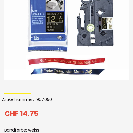
der
Bildergalerie
Skip
to
Artikelnummer
907050
the
beginning
CHF 14.75
of
Bandfarbe: weiss