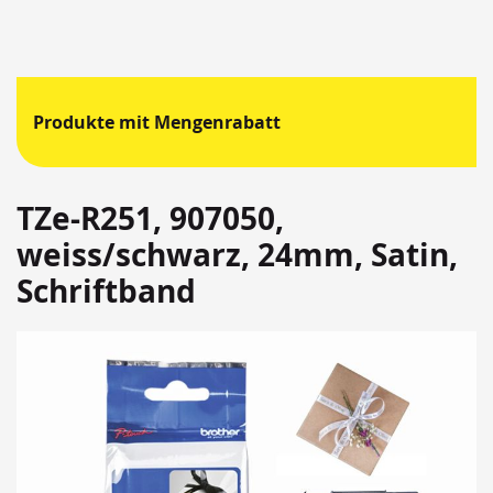
Produkte mit Mengenrabatt
TZe-R251, 907050,
weiss/schwarz, 24mm, Satin,
Schriftband
Springen
Sie
zum
Ende