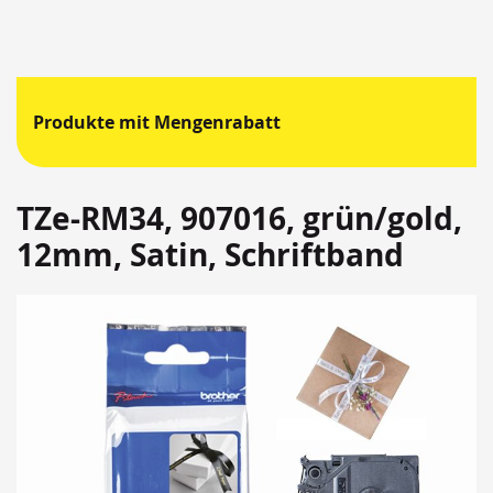
Produkte mit Mengenrabatt
TZe-RM34, 907016, grün/gold,
12mm, Satin, Schriftband
Springen
Sie
zum
Ende
der