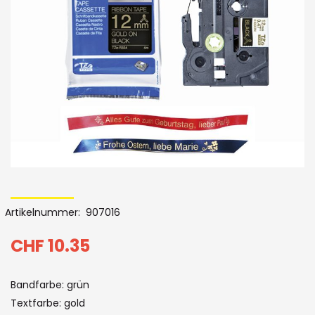
Bildergalerie
Skip
to
Artikelnummer
907016
the
beginning
CHF 10.35
of
Bandfarbe: grün
the
Textfarbe: gold