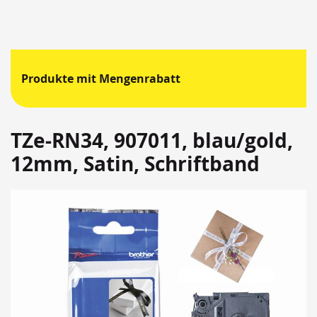
Produkte mit Mengenrabatt
TZe-RN34, 907011, blau/gold,
12mm, Satin, Schriftband
Springen
Sie
zum
Ende
der