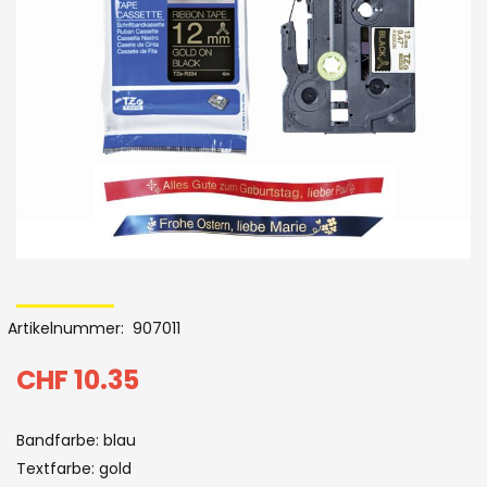
Bildergalerie
Skip
to
Artikelnummer
907011
the
beginning
CHF 10.35
of
Bandfarbe: blau
the
Textfarbe: gold