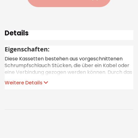
Details
Eigenschaften:
Diese Kassetten bestehen aus vorgeschnittenen
Schrumpfschlauch Stücken, die über ein Kabel oder
eine Verbindung gezogen werden können. Durch das
anschliessende Erhitzen mit einem Heissluftföhn
Weitere Details
schrumpft der bedruckte Schrumpfschlauch und
legt sich als dichte, schützende Hülle um das Kabel.
Schriftfarbe: schwarz
Farbe Schrumpfschlauch: weiss
Material: Polyolefin (halogenfrei)
Druckverfahren: Direktdruck