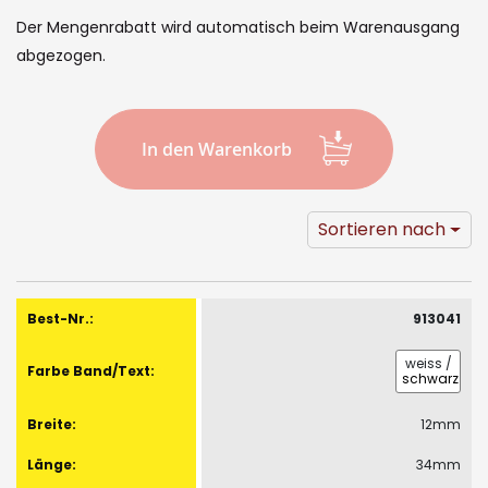
images
Der Mengenrabatt wird automatisch beim Warenausgang
gallery
abgezogen.
In den Warenkorb
Sortieren nach
Gruppiert
Produkte
913041
-
Artikel
weiss
/
schwarz
12mm
34mm