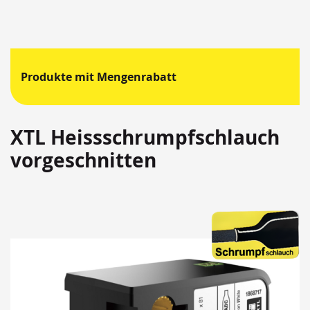
Produkte mit Mengenrabatt
XTL Heissschrumpfschlauch
vorgeschnitten
Springen
Sie
zum
Ende
der