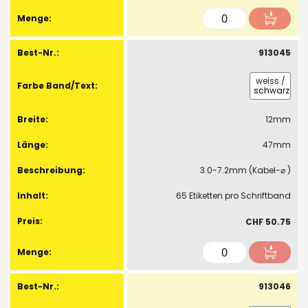
913045
weiss
/
schwarz
12mm
47mm
3.0-7.2mm (Kabel-⌀ )
65 Etiketten pro Schriftband
CHF 50.75
913046