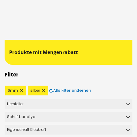
Produkte mit Mengenrabatt
Filter
Diesen
Diesen
Alle Filter entfernen
6mm
silber
Artikel
Artikel
entfernen
entfernen
Hersteller
Schriftbandtyp
Eigenschaft Klebkraft