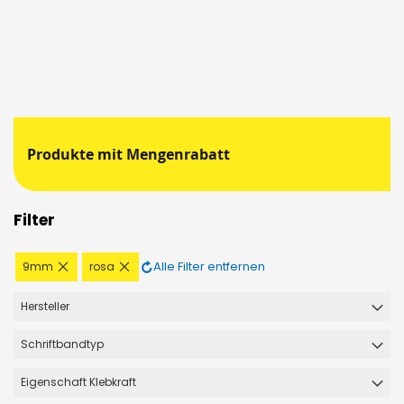
Produkte mit Mengenrabatt
Filter
Diesen
Diesen
Alle Filter entfernen
9mm
rosa
Artikel
Artikel
entfernen
entfernen
Hersteller
Schriftbandtyp
Eigenschaft Klebkraft