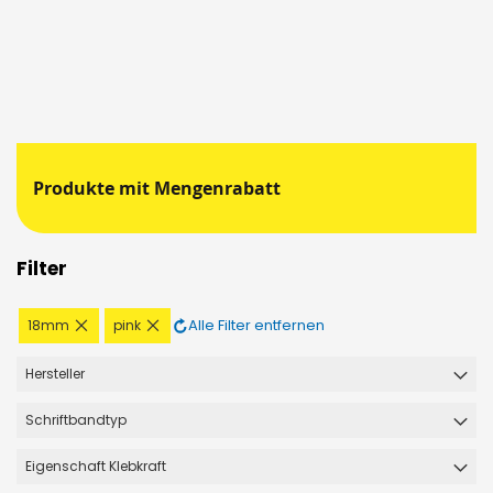
Produkte mit Mengenrabatt
Filter
Diesen
Diesen
Alle Filter entfernen
18mm
pink
Artikel
Artikel
entfernen
entfernen
Hersteller
Schriftbandtyp
Eigenschaft Klebkraft