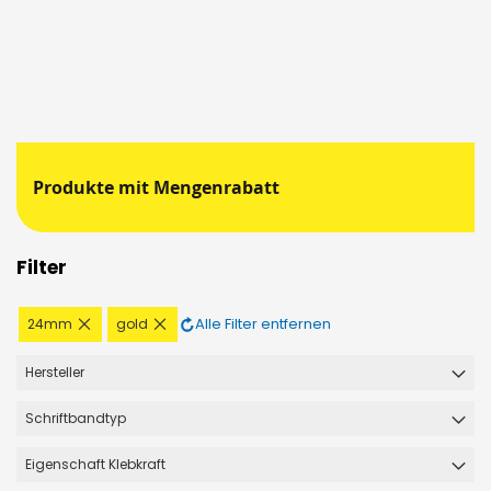
Produkte mit Mengenrabatt
Filter
Diesen
Diesen
Alle Filter entfernen
24mm
gold
Artikel
Artikel
entfernen
entfernen
Hersteller
Schriftbandtyp
Eigenschaft Klebkraft