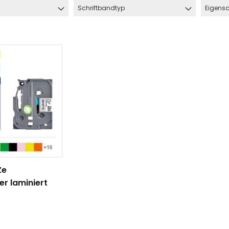
Schriftbandtyp
Eigensc
Ze
hlauch
Schrumpfschlauch
er laminiert
e
Industrie
pfschlauch
Schrumpfschlauch
(2:1)