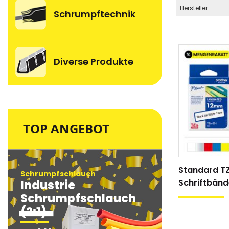
Hersteller
Schrumpftechnik
Diverse Produkte
TOP ANGEBOT
Standard T
Schrumpfschlauch
Schrumpfsc
Schriftbänd
Industrie
Industri
Schrumpfschlauch
Schrum
(2:1)
(2:1)