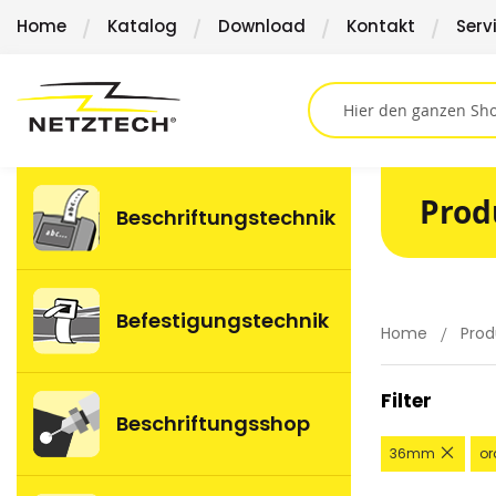
Direkt
Home
Katalog
Download
Kontakt
Serv
zum
Inhalt
Prod
Beschriftungstechnik
Befestigungstechnik
Home
Prod
Filter
Beschriftungsshop
Diese
36mm
or
Artike
entfe