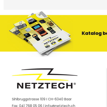
Katalog b
Sihlbruggstrasse 109 I CH-6340 Baar
Fax: 041 768 05 06 |
info@netztech.ch