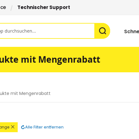
ice
Technischer Support
Schne
ukte mit Mengenrabatt
ukte mit Mengenrabatt
n
Diesen
Alle Filter entfernen
ange
l
Artikel
rnen
entfernen