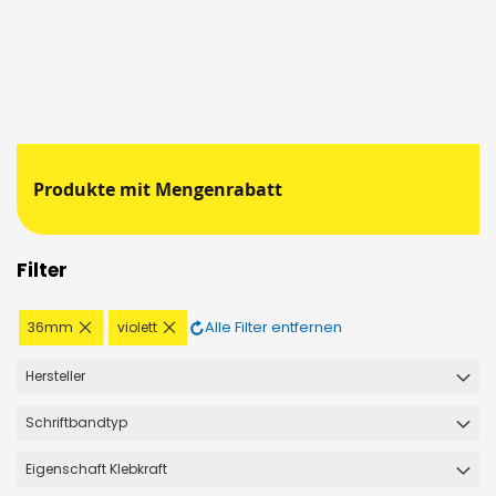
Produkte mit Mengenrabatt
Filter
Diesen
Diesen
Alle Filter entfernen
36mm
violett
Artikel
Artikel
entfernen
entfernen
Hersteller
Schriftbandtyp
Eigenschaft Klebkraft