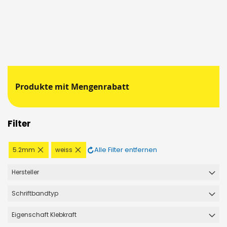
Produkte mit Mengenrabatt
Filter
Diesen
Diesen
Alle Filter entfernen
5.2mm
weiss
Artikel
Artikel
entfernen
entfernen
Hersteller
Schriftbandtyp
Eigenschaft Klebkraft