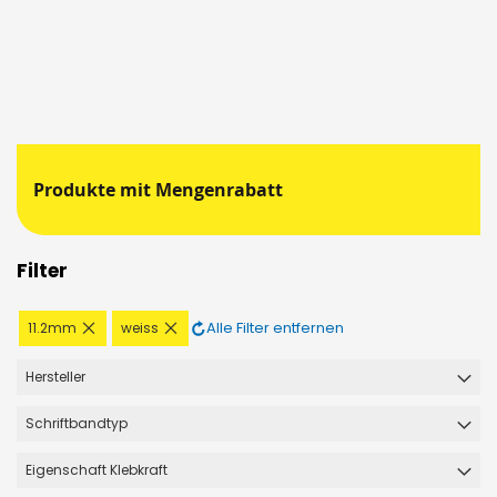
Produkte mit Mengenrabatt
Filter
Diesen
Diesen
Alle Filter entfernen
11.2mm
weiss
Artikel
Artikel
entfernen
entfernen
Hersteller
Schriftbandtyp
Eigenschaft Klebkraft