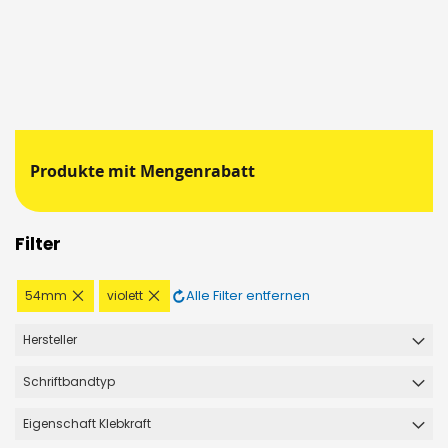
Produkte mit Mengenrabatt
Filter
Diesen
Diesen
Alle Filter entfernen
54mm
violett
Artikel
Artikel
entfernen
entfernen
Hersteller
Schriftbandtyp
Eigenschaft Klebkraft