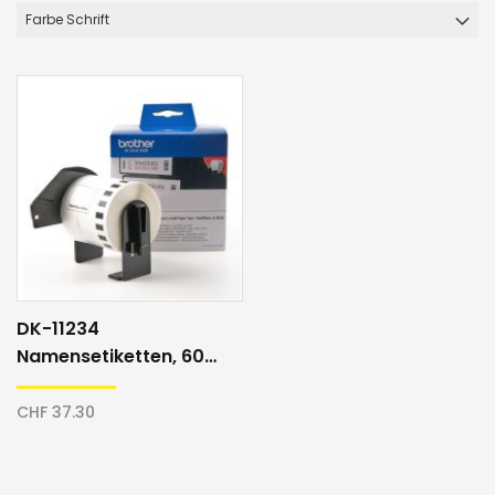
Farbe Schrift
DK-11234
Namensetiketten, 60
mm x 86 mm,
weiss/schwarz
CHF 37.30