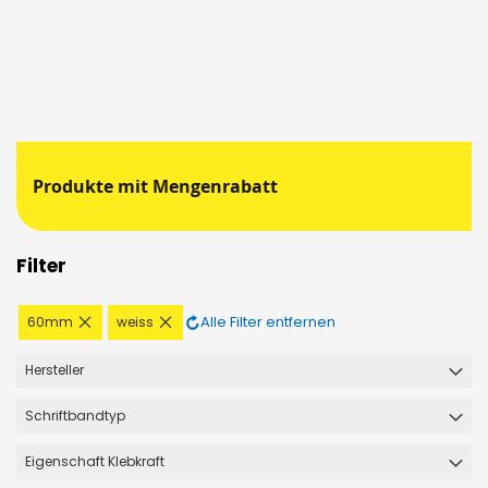
Produkte mit Mengenrabatt
Filter
Diesen
Diesen
Alle Filter entfernen
60mm
weiss
Artikel
Artikel
entfernen
entfernen
Hersteller
Schriftbandtyp
Eigenschaft Klebkraft